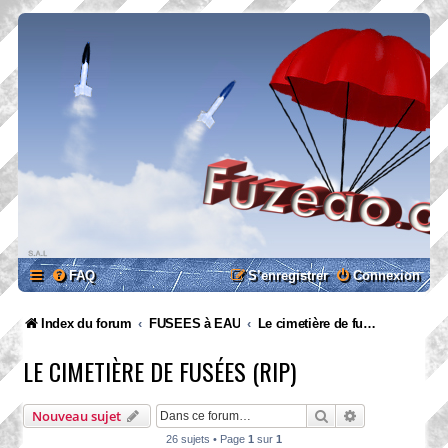
FAQ
S’enregistrer
Connexion
Index du forum
FUSEES à EAU
Le cimetière de fusées (RIP)
LE CIMETIÈRE DE FUSÉES (RIP)
Rechercher
Recherche ava
Nouveau sujet
26 sujets • Page
1
sur
1