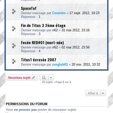
SpaceTaf
Dernier message par
Corentin
«
17 sept. 2012, 19:23
Réponses :
1
Fin de Titus 3 2ème étage
Dernier message par
rr62
«
31 mai 2012, 23:16
Réponses :
3
Fusée RED#01 (mort-née)
Dernier message par
rr62
«
02 mai 2012, 23:56
Réponses :
4
Titus1 écrasée 2007
Dernier message par
zorglub01
«
20 nov. 2011, 10:32
Nouveau sujet
26 sujets • Page
1
sur
1
Aller à
PERMISSIONS DU FORUM
Vous
ne pouvez pas
poster de nouveaux sujets