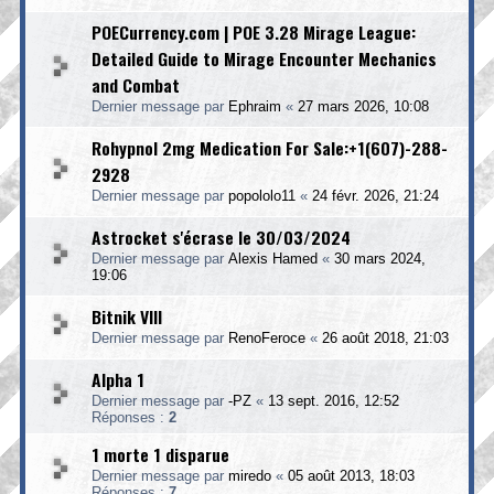
POECurrency.com | POE 3.28 Mirage League:
Detailed Guide to Mirage Encounter Mechanics
and Combat
Dernier message par
Ephraim
«
27 mars 2026, 10:08
Rohypnol 2mg Medication For Sale:+1(607)-288-
2928
Dernier message par
popololo11
«
24 févr. 2026, 21:24
Astrocket s'écrase le 30/03/2024
Dernier message par
Alexis Hamed
«
30 mars 2024,
19:06
Bitnik VIII
Dernier message par
RenoFeroce
«
26 août 2018, 21:03
Alpha 1
Dernier message par
-PZ
«
13 sept. 2016, 12:52
Réponses :
2
1 morte 1 disparue
Dernier message par
miredo
«
05 août 2013, 18:03
Réponses :
7