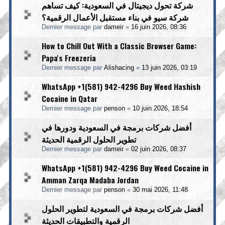
شركة تحول ديجيتال في السعودية: كيف تساهم
شركة سيو في بناء مستقبل الأعمال الرقمية؟
Dernier message par
dameir
«
16 juin 2026, 08:36
How to Chill Out With a Classic Browser Game:
Papa's Freezeria
Dernier message par
Alishacing
«
13 juin 2026, 03:19
WhatsApp +1(581) 942-4296 Buy Weed Hashish
Cocaine in Qatar
Dernier message par
penson
«
10 juin 2026, 18:54
أفضل شركات برمجة في السعودية ودورها في
تطوير الحلول الرقمية الحديثة
Dernier message par
dameir
«
02 juin 2026, 08:37
WhatsApp +1(581) 942-4296 Buy Weed Cocaine in
Amman Zarqa Madaba Jordan
Dernier message par
penson
«
30 mai 2026, 11:48
أفضل شركات برمجة في السعودية لتطوير الحلول
الرقمية والتطبيقات الحديثة