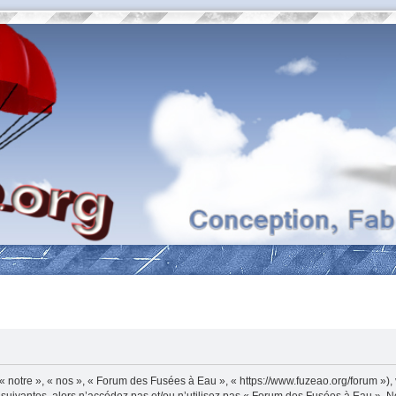
 notre », « nos », « Forum des Fusées à Eau », « https://www.fuzeao.org/forum »),
suivantes, alors n’accédez pas et/ou n’utilisez pas « Forum des Fusées à Eau ». N