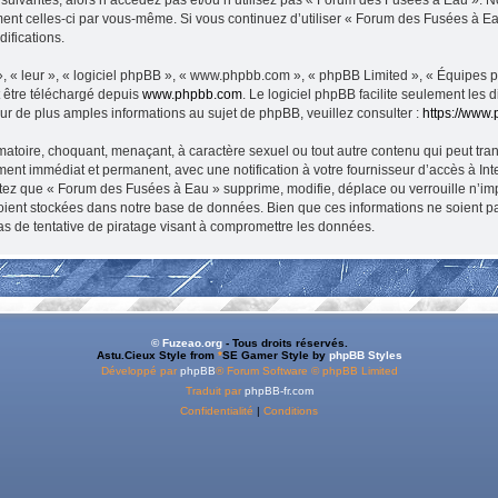
rement celles-ci par vous-même. Si vous continuez d’utiliser « Forum des Fusées à 
ifications.
, « leur », « logiciel phpBB », « www.phpbb.com », « phpBB Limited », « Équipes php
t être téléchargé depuis
www.phpbb.com
. Le logiciel phpBB facilite seulement les
 de plus amples informations au sujet de phpBB, veuillez consulter :
https://www
matoire, choquant, menaçant, à caractère sexuel ou tout autre contenu qui peut tra
ment immédiat et permanent, avec une notification à votre fournisseur d’accès à In
tez que « Forum des Fusées à Eau » supprime, modifie, déplace ou verrouille n’imp
ient stockées dans notre base de données. Bien que ces informations ne soient pas
 de tentative de piratage visant à compromettre les données.
© Fuzeao.org
- Tous droits réservés.
Astu.Cieux Style from
*
SE Gamer Style by
phpBB Styles
Développé par
phpBB
® Forum Software © phpBB Limited
Traduit par
phpBB-fr.com
Confidentialité
|
Conditions