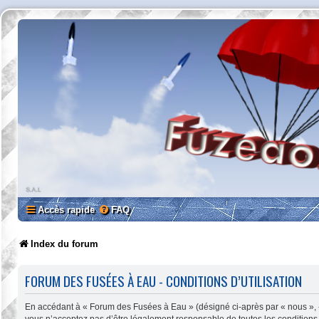
Accès rapide
FAQ
Index du forum
FORUM DES FUSÉES À EAU - CONDITIONS D’UTILISATION
En accédant à « Forum des Fusées à Eau » (désigné ci-après par « nous », «
vous n’acceptez pas d’être légalement responsable de toutes les conditions 