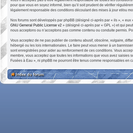
pour que vous en soyez informé, bien qu’il soit prudent de vérifier réguliè
légalement responsable des conditions découlant des mises à jour et/ou mod
Nos forums sont développés par phpBB (désigné ci-après par « ils », « eux »
GNU General Public License v2
» (désigné ci-après par « GPL ») et qui peu
nous acceptons ou n’acceptons pas comme contenu ou conduite permis. Pour
Vous acceptez de ne pas publier de contenu abusif, obscène, vulgaire, diffa
hébergé ou les lois internationales. Le faire peut vous mener à un bannisse
sont enregistrées pour aider au renforcement de ces conditions. Vous accep
membre, vous acceptez que toutes les informations que vous avez saisies so
Fusées à Eau », ni phpBB ne pourront être tenus comme responsables en cas
Index du forum