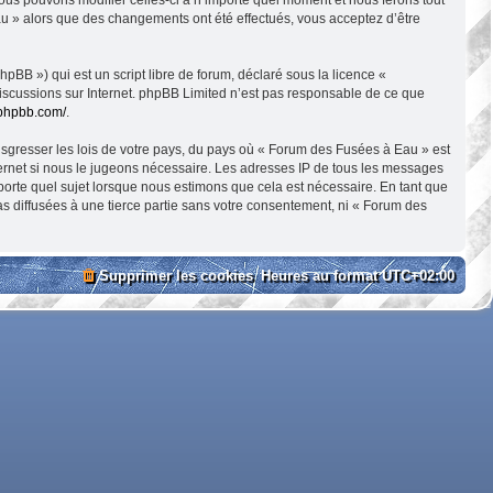
Eau » alors que des changements ont été effectués, vous acceptez d’être
BB ») qui est un script libre de forum, déclaré sous la licence «
 discussions sur Internet. phpBB Limited n’est pas responsable de ce que
.phpbb.com/
.
nsgresser les lois de votre pays, du pays où « Forum des Fusées à Eau » est
ternet si nous le jugeons nécessaire. Les adresses IP de tous les messages
orte quel sujet lorsque nous estimons que cela est nécessaire. En tant que
 diffusées à une tierce partie sans votre consentement, ni « Forum des
Supprimer les cookies
Heures au format
UTC+02:00