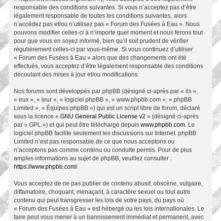
responsable des conditions suivantes. Si vous n’acceptez pas d’être
légalement responsable de toutes les conditions suivantes, alors
n’accédez pas et/ou n’utilisez pas « Forum des Fusées à Eau ». Nous
pouvons modifier celles-ci à n’importe quel moment et nous ferons tout
pour que vous en soyez informé, bien qu’il soit prudent de vérifier
régulièrement celles-ci par vous-même. Si vous continuez d’utiliser
« Forum des Fusées à Eau » alors que des changements ont été
effectués, vous acceptez d’être légalement responsable des conditions
découlant des mises à jour et/ou modifications.
Nos forums sont développés par phpBB (désigné ci-après par « ils »,
« eux », « leur », « logiciel phpBB », « www.phpbb.com », « phpBB
Limited », « Équipes phpBB ») qui est un script libre de forum, déclaré
sous la licence «
GNU General Public License v2
» (désigné ci-après
par « GPL ») et qui peut être téléchargé depuis
www.phpbb.com
. Le
logiciel phpBB facilite seulement les discussions sur Internet. phpBB
Limited n’est pas responsable de ce que nous acceptons ou
n’acceptons pas comme contenu ou conduite permis. Pour de plus
amples informations au sujet de phpBB, veuillez consulter :
https://www.phpbb.com/
.
Vous acceptez de ne pas publier de contenu abusif, obscène, vulgaire,
diffamatoire, choquant, menaçant, à caractère sexuel ou tout autre
contenu qui peut transgresser les lois de votre pays, du pays où
« Forum des Fusées à Eau » est hébergé ou les lois internationales. Le
faire peut vous mener à un bannissement immédiat et permanent, avec