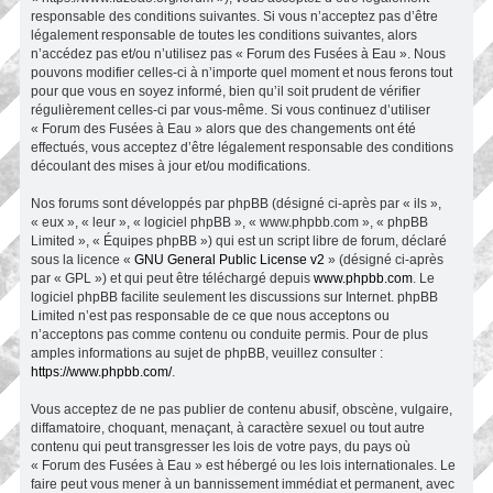
responsable des conditions suivantes. Si vous n’acceptez pas d’être
légalement responsable de toutes les conditions suivantes, alors
n’accédez pas et/ou n’utilisez pas « Forum des Fusées à Eau ». Nous
pouvons modifier celles-ci à n’importe quel moment et nous ferons tout
pour que vous en soyez informé, bien qu’il soit prudent de vérifier
régulièrement celles-ci par vous-même. Si vous continuez d’utiliser
« Forum des Fusées à Eau » alors que des changements ont été
effectués, vous acceptez d’être légalement responsable des conditions
découlant des mises à jour et/ou modifications.
Nos forums sont développés par phpBB (désigné ci-après par « ils »,
« eux », « leur », « logiciel phpBB », « www.phpbb.com », « phpBB
Limited », « Équipes phpBB ») qui est un script libre de forum, déclaré
sous la licence «
GNU General Public License v2
» (désigné ci-après
par « GPL ») et qui peut être téléchargé depuis
www.phpbb.com
. Le
logiciel phpBB facilite seulement les discussions sur Internet. phpBB
Limited n’est pas responsable de ce que nous acceptons ou
n’acceptons pas comme contenu ou conduite permis. Pour de plus
amples informations au sujet de phpBB, veuillez consulter :
https://www.phpbb.com/
.
Vous acceptez de ne pas publier de contenu abusif, obscène, vulgaire,
diffamatoire, choquant, menaçant, à caractère sexuel ou tout autre
contenu qui peut transgresser les lois de votre pays, du pays où
« Forum des Fusées à Eau » est hébergé ou les lois internationales. Le
faire peut vous mener à un bannissement immédiat et permanent, avec