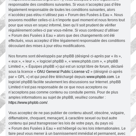
responsable des conditions suivantes. Si vous n’acceptez pas d’être
légalement responsable de toutes les conditions suivantes, alors
n’accédez pas et/ou n’utilisez pas « Forum des Fusées à Eau ». Nous
pouvons modifier celles-ci à n’importe quel moment et nous ferons tout
pour que vous en soyez informé, bien qu’il soit prudent de vérifier
régulièrement celles-ci par vous-même. Si vous continuez d’utiliser
« Forum des Fusées à Eau » alors que des changements ont été
effectués, vous acceptez d’être légalement responsable des conditions
découlant des mises à jour et/ou modifications.
Nos forums sont développés par phpBB (désigné ci-après par « ils »,
« eux », « leur », « logiciel phpBB », « www.phpbb.com », « phpBB
Limited », « Équipes phpBB ») qui est un script libre de forum, déclaré
sous la licence «
GNU General Public License v2
» (désigné ci-après
par « GPL ») et qui peut être téléchargé depuis
www.phpbb.com
. Le
logiciel phpBB facilite seulement les discussions sur Internet. phpBB
Limited n’est pas responsable de ce que nous acceptons ou
n’acceptons pas comme contenu ou conduite permis. Pour de plus
amples informations au sujet de phpBB, veuillez consulter :
https://www.phpbb.com/
.
Vous acceptez de ne pas publier de contenu abusif, obscène, vulgaire,
diffamatoire, choquant, menaçant, à caractère sexuel ou tout autre
contenu qui peut transgresser les lois de votre pays, du pays où
« Forum des Fusées à Eau » est hébergé ou les lois internationales. Le
faire peut vous mener à un bannissement immédiat et permanent, avec