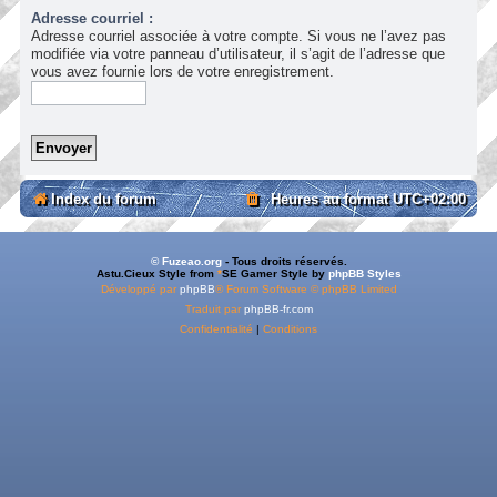
Adresse courriel :
Adresse courriel associée à votre compte. Si vous ne l’avez pas
modifiée via votre panneau d’utilisateur, il s’agit de l’adresse que
vous avez fournie lors de votre enregistrement.
Index du forum
Heures au format
UTC+02:00
© Fuzeao.org
- Tous droits réservés.
Astu.Cieux Style from
*
SE Gamer Style by
phpBB Styles
Développé par
phpBB
® Forum Software © phpBB Limited
Traduit par
phpBB-fr.com
Confidentialité
|
Conditions