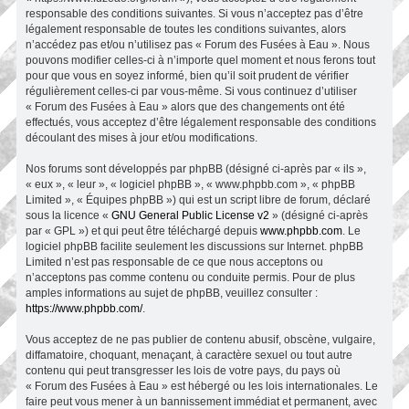
responsable des conditions suivantes. Si vous n’acceptez pas d’être
légalement responsable de toutes les conditions suivantes, alors
n’accédez pas et/ou n’utilisez pas « Forum des Fusées à Eau ». Nous
pouvons modifier celles-ci à n’importe quel moment et nous ferons tout
pour que vous en soyez informé, bien qu’il soit prudent de vérifier
régulièrement celles-ci par vous-même. Si vous continuez d’utiliser
« Forum des Fusées à Eau » alors que des changements ont été
effectués, vous acceptez d’être légalement responsable des conditions
découlant des mises à jour et/ou modifications.
Nos forums sont développés par phpBB (désigné ci-après par « ils »,
« eux », « leur », « logiciel phpBB », « www.phpbb.com », « phpBB
Limited », « Équipes phpBB ») qui est un script libre de forum, déclaré
sous la licence «
GNU General Public License v2
» (désigné ci-après
par « GPL ») et qui peut être téléchargé depuis
www.phpbb.com
. Le
logiciel phpBB facilite seulement les discussions sur Internet. phpBB
Limited n’est pas responsable de ce que nous acceptons ou
n’acceptons pas comme contenu ou conduite permis. Pour de plus
amples informations au sujet de phpBB, veuillez consulter :
https://www.phpbb.com/
.
Vous acceptez de ne pas publier de contenu abusif, obscène, vulgaire,
diffamatoire, choquant, menaçant, à caractère sexuel ou tout autre
contenu qui peut transgresser les lois de votre pays, du pays où
« Forum des Fusées à Eau » est hébergé ou les lois internationales. Le
faire peut vous mener à un bannissement immédiat et permanent, avec