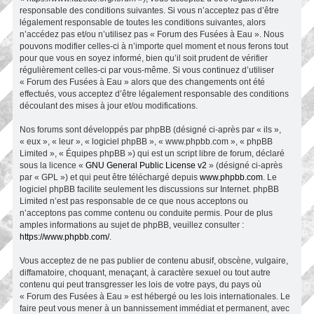
responsable des conditions suivantes. Si vous n’acceptez pas d’être
légalement responsable de toutes les conditions suivantes, alors
n’accédez pas et/ou n’utilisez pas « Forum des Fusées à Eau ». Nous
pouvons modifier celles-ci à n’importe quel moment et nous ferons tout
pour que vous en soyez informé, bien qu’il soit prudent de vérifier
régulièrement celles-ci par vous-même. Si vous continuez d’utiliser
« Forum des Fusées à Eau » alors que des changements ont été
effectués, vous acceptez d’être légalement responsable des conditions
découlant des mises à jour et/ou modifications.
Nos forums sont développés par phpBB (désigné ci-après par « ils »,
« eux », « leur », « logiciel phpBB », « www.phpbb.com », « phpBB
Limited », « Équipes phpBB ») qui est un script libre de forum, déclaré
sous la licence «
GNU General Public License v2
» (désigné ci-après
par « GPL ») et qui peut être téléchargé depuis
www.phpbb.com
. Le
logiciel phpBB facilite seulement les discussions sur Internet. phpBB
Limited n’est pas responsable de ce que nous acceptons ou
n’acceptons pas comme contenu ou conduite permis. Pour de plus
amples informations au sujet de phpBB, veuillez consulter :
https://www.phpbb.com/
.
Vous acceptez de ne pas publier de contenu abusif, obscène, vulgaire,
diffamatoire, choquant, menaçant, à caractère sexuel ou tout autre
contenu qui peut transgresser les lois de votre pays, du pays où
« Forum des Fusées à Eau » est hébergé ou les lois internationales. Le
faire peut vous mener à un bannissement immédiat et permanent, avec