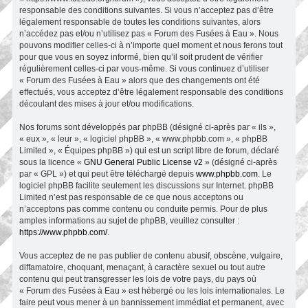
responsable des conditions suivantes. Si vous n’acceptez pas d’être
légalement responsable de toutes les conditions suivantes, alors
n’accédez pas et/ou n’utilisez pas « Forum des Fusées à Eau ». Nous
pouvons modifier celles-ci à n’importe quel moment et nous ferons tout
pour que vous en soyez informé, bien qu’il soit prudent de vérifier
régulièrement celles-ci par vous-même. Si vous continuez d’utiliser
« Forum des Fusées à Eau » alors que des changements ont été
effectués, vous acceptez d’être légalement responsable des conditions
découlant des mises à jour et/ou modifications.
Nos forums sont développés par phpBB (désigné ci-après par « ils »,
« eux », « leur », « logiciel phpBB », « www.phpbb.com », « phpBB
Limited », « Équipes phpBB ») qui est un script libre de forum, déclaré
sous la licence «
GNU General Public License v2
» (désigné ci-après
par « GPL ») et qui peut être téléchargé depuis
www.phpbb.com
. Le
logiciel phpBB facilite seulement les discussions sur Internet. phpBB
Limited n’est pas responsable de ce que nous acceptons ou
n’acceptons pas comme contenu ou conduite permis. Pour de plus
amples informations au sujet de phpBB, veuillez consulter :
https://www.phpbb.com/
.
Vous acceptez de ne pas publier de contenu abusif, obscène, vulgaire,
diffamatoire, choquant, menaçant, à caractère sexuel ou tout autre
contenu qui peut transgresser les lois de votre pays, du pays où
« Forum des Fusées à Eau » est hébergé ou les lois internationales. Le
faire peut vous mener à un bannissement immédiat et permanent, avec