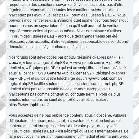
responsable des conditions suivantes. Si vous n’acceptez pas d’être
légalement responsable de toutes les conditions suivantes, alors
n’accédez pas et/ou n’utilisez pas « Forum des Fusées à Eau ». Nous
pouvons modifier celles-ci à n’importe quel moment et nous ferons tout
pour que vous en soyez informé, bien qu’il soit prudent de vérifier
régulièrement celles-ci par vous-même. Si vous continuez d’utiliser
« Forum des Fusées à Eau » alors que des changements ont été
effectués, vous acceptez d’être légalement responsable des conditions
découlant des mises à jour et/ou modifications.
Nos forums sont développés par phpBB (désigné ci-après par « ils »,
« eux », « leur », « logiciel phpBB », « www.phpbb.com », « phpBB
Limited », « Équipes phpBB ») qui est un script libre de forum, déclaré
sous la licence «
GNU General Public License v2
» (désigné ci-après
par « GPL ») et qui peut être téléchargé depuis
www.phpbb.com
. Le
logiciel phpBB facilite seulement les discussions sur Internet. phpBB
Limited n’est pas responsable de ce que nous acceptons ou
n’acceptons pas comme contenu ou conduite permis. Pour de plus
amples informations au sujet de phpBB, veuillez consulter :
https://www.phpbb.com/
.
Vous acceptez de ne pas publier de contenu abusif, obscène, vulgaire,
diffamatoire, choquant, menaçant, à caractère sexuel ou tout autre
contenu qui peut transgresser les lois de votre pays, du pays où
« Forum des Fusées à Eau » est hébergé ou les lois internationales. Le
faire peut vous mener à un bannissement immédiat et permanent, avec