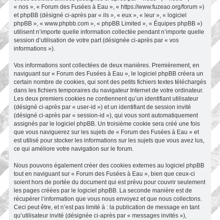
« nos », « Forum des Fusées à Eau », « https://www.fuzeao.org/forum »)
et phpBB (désigné ci-après par « ils », « eux », « leur », « logiciel
phpBB », « www.phpbb.com », « phpBB Limited », « Équipes phpBB »)
utilisent n’importe quelle information collectée pendant n’importe quelle
session d’utilisation de votre part (désignée ci-après par « vos
informations »).
Vos informations sont collectées de deux manières. Premièrement, en
naviguant sur « Forum des Fusées à Eau », le logiciel phpBB créera un
certain nombre de cookies, qui sont des petits fichiers textes téléchargés
dans les fichiers temporaires du navigateur Internet de votre ordinateur.
Les deux premiers cookies ne contiennent qu’un identifiant utilisateur
(désigné ci-après par « user-id ») et un identifiant de session invité
(désigné ci-après par « session-id »), qui vous sont automatiquement
assignés par le logiciel phpBB. Un troisième cookie sera créé une fois
que vous naviguerez sur les sujets de « Forum des Fusées à Eau » et
est utilisé pour stocker les informations sur les sujets que vous avez lus,
ce qui améliore votre navigation sur le forum.
Nous pouvons également créer des cookies externes au logiciel phpBB
tout en naviguant sur « Forum des Fusées à Eau », bien que ceux-ci
soient hors de portée du document qui est prévu pour couvrir seulement
les pages créées par le logiciel phpBB. La seconde manière est de
récupérer l’information que vous nous envoyez et que nous collectons.
Ceci peut être, et n’est pas limité à : la publication de message en tant
qu’utilisateur invité (désignée ci-après par « messages invités »),