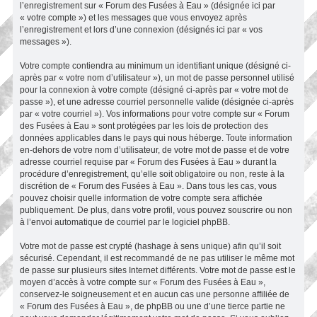
l’enregistrement sur « Forum des Fusées à Eau » (désignée ici par
« votre compte ») et les messages que vous envoyez après
l’enregistrement et lors d’une connexion (désignés ici par « vos
messages »).
Votre compte contiendra au minimum un identifiant unique (désigné ci-
après par « votre nom d’utilisateur »), un mot de passe personnel utilisé
pour la connexion à votre compte (désigné ci-après par « votre mot de
passe »), et une adresse courriel personnelle valide (désignée ci-après
par « votre courriel »). Vos informations pour votre compte sur « Forum
des Fusées à Eau » sont protégées par les lois de protection des
données applicables dans le pays qui nous héberge. Toute information
en-dehors de votre nom d’utilisateur, de votre mot de passe et de votre
adresse courriel requise par « Forum des Fusées à Eau » durant la
procédure d’enregistrement, qu’elle soit obligatoire ou non, reste à la
discrétion de « Forum des Fusées à Eau ». Dans tous les cas, vous
pouvez choisir quelle information de votre compte sera affichée
publiquement. De plus, dans votre profil, vous pouvez souscrire ou non
à l’envoi automatique de courriel par le logiciel phpBB.
Votre mot de passe est crypté (hashage à sens unique) afin qu’il soit
sécurisé. Cependant, il est recommandé de ne pas utiliser le même mot
de passe sur plusieurs sites Internet différents. Votre mot de passe est le
moyen d’accès à votre compte sur « Forum des Fusées à Eau »,
conservez-le soigneusement et en aucun cas une personne affiliée de
« Forum des Fusées à Eau », de phpBB ou une d’une tierce partie ne