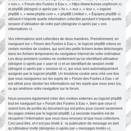
« nos », « Forum des Fusées à Eau », « https://www.fuzeao.org/forum »)
et phpBB (désigné ci-après par « ils », « eux », « leur », « logiciel
phpBB », « www.phpbb.com », « phpBB Limited », « Équipes phpBB »)
utilisent n’importe quelle information collectée pendant n’importe quelle
session d’utilisation de votre part (désignée ci-après par « vos
informations »).
Vos informations sont collectées de deux manières. Premièrement, en
naviguant sur « Forum des Fusées à Eau », le logiciel phpBB créera un
certain nombre de cookies, qui sont des petits fichiers textes téléchargés
dans les fichiers temporaires du navigateur Internet de votre ordinateur.
Les deux premiers cookies ne contiennent qu’un identifiant utilisateur
(désigné ci-après par « user-id ») et un identifiant de session invité
(désigné ci-après par « session-id »), qui vous sont automatiquement
assignés par le logiciel phpBB. Un troisième cookie sera créé une fois
que vous naviguerez sur les sujets de « Forum des Fusées à Eau » et
est utilisé pour stocker les informations sur les sujets que vous avez lus,
ce qui améliore votre navigation sur le forum.
Nous pouvons également créer des cookies externes au logiciel phpBB
tout en naviguant sur « Forum des Fusées à Eau », bien que ceux-ci
soient hors de portée du document qui est prévu pour couvrir seulement
les pages créées par le logiciel phpBB. La seconde manière est de
récupérer l’information que vous nous envoyez et que nous collectons.
Ceci peut être, et n’est pas limité à : la publication de message en tant
qu’utilisateur invité (désignée ci-après par « messages invités »),