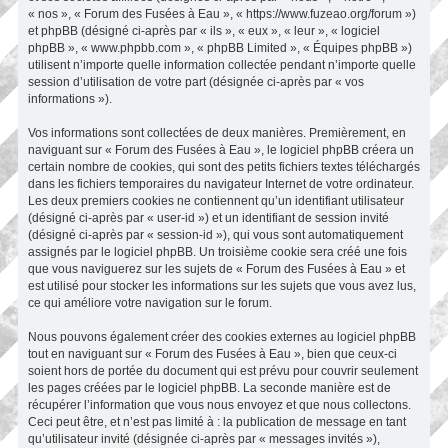
« nos », « Forum des Fusées à Eau », « https://www.fuzeao.org/forum »)
et phpBB (désigné ci-après par « ils », « eux », « leur », « logiciel
phpBB », « www.phpbb.com », « phpBB Limited », « Équipes phpBB »)
utilisent n’importe quelle information collectée pendant n’importe quelle
session d’utilisation de votre part (désignée ci-après par « vos
informations »).
Vos informations sont collectées de deux manières. Premièrement, en
naviguant sur « Forum des Fusées à Eau », le logiciel phpBB créera un
certain nombre de cookies, qui sont des petits fichiers textes téléchargés
dans les fichiers temporaires du navigateur Internet de votre ordinateur.
Les deux premiers cookies ne contiennent qu’un identifiant utilisateur
(désigné ci-après par « user-id ») et un identifiant de session invité
(désigné ci-après par « session-id »), qui vous sont automatiquement
assignés par le logiciel phpBB. Un troisième cookie sera créé une fois
que vous naviguerez sur les sujets de « Forum des Fusées à Eau » et
est utilisé pour stocker les informations sur les sujets que vous avez lus,
ce qui améliore votre navigation sur le forum.
Nous pouvons également créer des cookies externes au logiciel phpBB
tout en naviguant sur « Forum des Fusées à Eau », bien que ceux-ci
soient hors de portée du document qui est prévu pour couvrir seulement
les pages créées par le logiciel phpBB. La seconde manière est de
récupérer l’information que vous nous envoyez et que nous collectons.
Ceci peut être, et n’est pas limité à : la publication de message en tant
qu’utilisateur invité (désignée ci-après par « messages invités »),