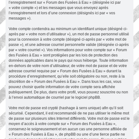
l’enregistrement sur « Forum des Fusées à Eau » (désignée ici par
« votre compte ») et les messages que vous envoyez après
l’enregistrement et lors d’une connexion (désignés ici par « vos
messages »).
Votre compte contiendra au minimum un identifiant unique (désigné ci-
après par « votre nom d’utilisateur »), un mot de passe personnel utilisé
pour la connexion à votre compte (désigné ci-après par « votre mot de
passe »), et une adresse courriel personnelle valide (désignée ci-après
par « votre courriel »). Vos informations pour votre compte sur « Forum
des Fusées à Eau » sont protégées par les lois de protection des
données applicables dans le pays qui nous héberge. Toute information
en-dehors de votre nom d’utilisateur, de votre mot de passe et de votre
adresse courriel requise par « Forum des Fusées à Eau » durant la
procédure d’enregistrement, qu’elle soit obligatoire ou non, reste à la
discrétion de « Forum des Fusées à Eau ». Dans tous les cas, vous
pouvez choisir quelle information de votre compte sera affichée
publiquement. De plus, dans votre profil, vous pouvez souscrire ou non
à l’envoi automatique de courriel par le logiciel phpBB.
Votre mot de passe est crypté (hashage à sens unique) afin qu’il soit
sécurisé. Cependant, il est recommandé de ne pas utiliser le même mot
de passe sur plusieurs sites Internet différents. Votre mot de passe est le
moyen d’accès à votre compte sur « Forum des Fusées à Eau »,
conservez-le soigneusement et en aucun cas une personne affiliée de
« Forum des Fusées à Eau », de phpBB ou une d’une tierce partie ne