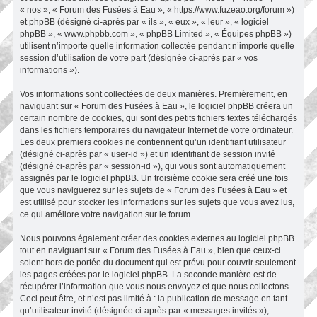
« nos », « Forum des Fusées à Eau », « https://www.fuzeao.org/forum »)
et phpBB (désigné ci-après par « ils », « eux », « leur », « logiciel
phpBB », « www.phpbb.com », « phpBB Limited », « Équipes phpBB »)
utilisent n’importe quelle information collectée pendant n’importe quelle
session d’utilisation de votre part (désignée ci-après par « vos
informations »).
Vos informations sont collectées de deux manières. Premièrement, en
naviguant sur « Forum des Fusées à Eau », le logiciel phpBB créera un
certain nombre de cookies, qui sont des petits fichiers textes téléchargés
dans les fichiers temporaires du navigateur Internet de votre ordinateur.
Les deux premiers cookies ne contiennent qu’un identifiant utilisateur
(désigné ci-après par « user-id ») et un identifiant de session invité
(désigné ci-après par « session-id »), qui vous sont automatiquement
assignés par le logiciel phpBB. Un troisième cookie sera créé une fois
que vous naviguerez sur les sujets de « Forum des Fusées à Eau » et
est utilisé pour stocker les informations sur les sujets que vous avez lus,
ce qui améliore votre navigation sur le forum.
Nous pouvons également créer des cookies externes au logiciel phpBB
tout en naviguant sur « Forum des Fusées à Eau », bien que ceux-ci
soient hors de portée du document qui est prévu pour couvrir seulement
les pages créées par le logiciel phpBB. La seconde manière est de
récupérer l’information que vous nous envoyez et que nous collectons.
Ceci peut être, et n’est pas limité à : la publication de message en tant
qu’utilisateur invité (désignée ci-après par « messages invités »),