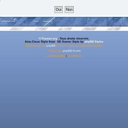
© Fuzeao.org
- Tous droits réservés.
Astu.Cieux Style from
*
SE Gamer Style by
phpBB Styles
Développé par
phpBB
® Forum Software © phpBB Limited
Traduit par
phpBB-fr.com
Confidentialité
|
Conditions