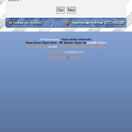
Index du forum
Heures au format
UTC+02:00
© Fuzeao.org
- Tous droits réservés.
Astu.Cieux Style from
*
SE Gamer Style by
phpBB Styles
Développé par
phpBB
® Forum Software © phpBB Limited
Traduit par
phpBB-fr.com
Confidentialité
|
Conditions