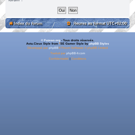
Index du forum
Heures au format
UTC+02:00
© Fuzeao.org
- Tous droits réservés.
Astu.Cieux Style from
*
SE Gamer Style by
phpBB Styles
Développé par
phpBB
® Forum Software © phpBB Limited
Traduit par
phpBB-fr.com
Confidentialité
|
Conditions