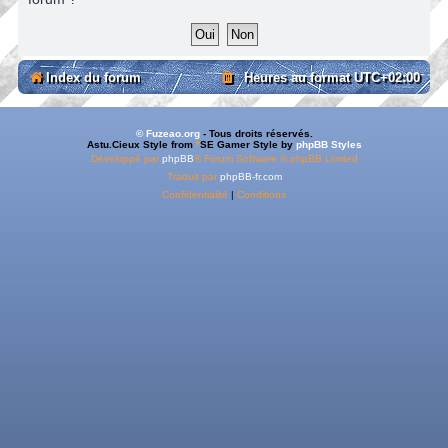
Index du forum
Heures au format
UTC+02:00
© Fuzeao.org
- Tous droits réservés.
Astu.Cieux Style from
*
SE Gamer Style by
phpBB Styles
Développé par
phpBB
® Forum Software © phpBB Limited
Traduit par
phpBB-fr.com
Confidentialité
|
Conditions