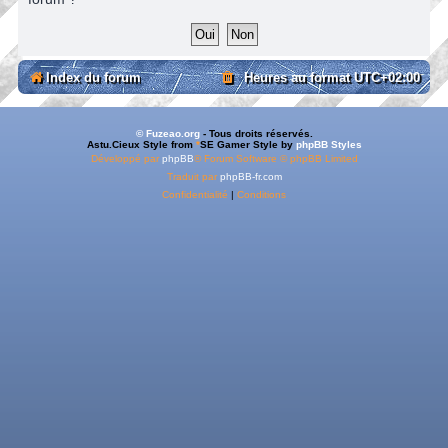
Index du forum
Heures au format
UTC+02:00
© Fuzeao.org
- Tous droits réservés.
Astu.Cieux Style from
*
SE Gamer Style by
phpBB Styles
Développé par
phpBB
® Forum Software © phpBB Limited
Traduit par
phpBB-fr.com
Confidentialité
|
Conditions