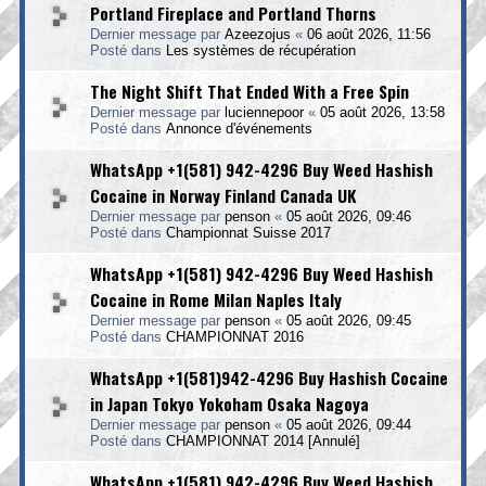
Portland Fireplace and Portland Thorns
Dernier message par
Azeezojus
«
06 août 2026, 11:56
Posté dans
Les systèmes de récupération
The Night Shift That Ended With a Free Spin
Dernier message par
luciennepoor
«
05 août 2026, 13:58
Posté dans
Annonce d'événements
WhatsApp +1(581) 942-4296 Buy Weed Hashish
Cocaine in Norway Finland Canada UK
Dernier message par
penson
«
05 août 2026, 09:46
Posté dans
Championnat Suisse 2017
WhatsApp +1(581) 942-4296 Buy Weed Hashish
Cocaine in Rome Milan Naples Italy
Dernier message par
penson
«
05 août 2026, 09:45
Posté dans
CHAMPIONNAT 2016
WhatsApp +1(581)942-4296 Buy Hashish Cocaine
in Japan Tokyo Yokoham Osaka Nagoya
Dernier message par
penson
«
05 août 2026, 09:44
Posté dans
CHAMPIONNAT 2014 [Annulé]
WhatsApp +1(581) 942-4296 Buy Weed Hashish