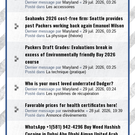
Dernier message par
Maryland
«
29 juil. 2026, 03:26
Posté dans
Les accessoires
Seahawks 2026 cost-free firm: Seattle provides
past Packers working back again Emanuel Wilson
Dernier message par
Maryland
«
29 juil. 2026, 03:25
Posté dans
La physique (théorie)
Packers Draft Grades: Evaluations break in
excess of Environmentally friendly Bay 2026
course
Dernier message par
Maryland
«
29 juil. 2026, 03:25
Posté dans
La technique (pratique)
Who is your most loved underrated Dodger?
Dernier message par
Maryland
«
29 juil. 2026, 03:24
Posté dans
Les systèmes de récupération
Favorable prices for health certificates here!
Dernier message par
ravindrankhx
«
28 juil. 2026, 19:39
Posté dans
Annonce d'événements
WhatsApp +1(581) 942-4296 Buy Weed Hashish
Cocaine in Dubai Abu Dhabi Ajman United Arab