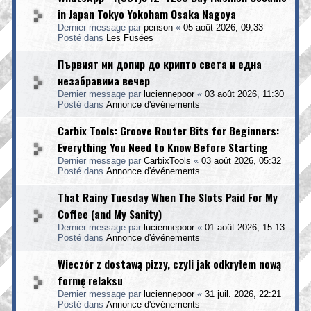
in Japan Tokyo Yokoham Osaka Nagoya
Dernier message par
penson
«
05 août 2026, 09:33
Posté dans
Les Fusées
Първият ми допир до крипто света и една
незабравима вечер
Dernier message par
luciennepoor
«
03 août 2026, 11:30
Posté dans
Annonce d'événements
Carbix Tools: Groove Router Bits for Beginners:
Everything You Need to Know Before Starting
Dernier message par
CarbixTools
«
03 août 2026, 05:32
Posté dans
Annonce d'événements
That Rainy Tuesday When The Slots Paid For My
Coffee (and My Sanity)
Dernier message par
luciennepoor
«
01 août 2026, 15:13
Posté dans
Annonce d'événements
Wieczór z dostawą pizzy, czyli jak odkryłem nową
formę relaksu
Dernier message par
luciennepoor
«
31 juil. 2026, 22:21
Posté dans
Annonce d'événements