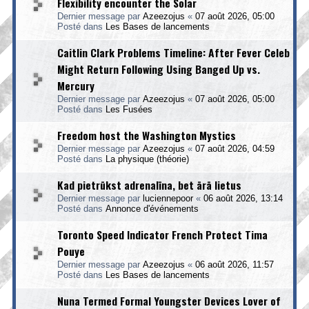
Flexibility encounter the Solar
Dernier message par
Azeezojus
«
07 août 2026, 05:00
Posté dans
Les Bases de lancements
Caitlin Clark Problems Timeline: After Fever Celeb
Might Return Following Using Banged Up vs.
Mercury
Dernier message par
Azeezojus
«
07 août 2026, 05:00
Posté dans
Les Fusées
Freedom host the Washington Mystics
Dernier message par
Azeezojus
«
07 août 2026, 04:59
Posté dans
La physique (théorie)
Kad pietrūkst adrenalīna, bet ārā lietus
Dernier message par
luciennepoor
«
06 août 2026, 13:14
Posté dans
Annonce d'événements
Toronto Speed Indicator French Protect Tima
Pouye
Dernier message par
Azeezojus
«
06 août 2026, 11:57
Posté dans
Les Bases de lancements
Nuna Termed Formal Youngster Devices Lover of