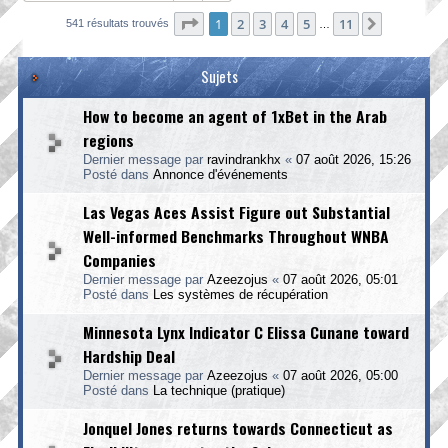
Page
1
sur
11
1
2
3
4
5
11
Suivante
541 résultats trouvés
…
Sujets
How to become an agent of 1xBet in the Arab
regions
Dernier message par
ravindrankhx
«
07 août 2026, 15:26
Posté dans
Annonce d'événements
Las Vegas Aces Assist Figure out Substantial
Well-informed Benchmarks Throughout WNBA
Companies
Dernier message par
Azeezojus
«
07 août 2026, 05:01
Posté dans
Les systèmes de récupération
Minnesota Lynx Indicator C Elissa Cunane toward
Hardship Deal
Dernier message par
Azeezojus
«
07 août 2026, 05:00
Posté dans
La technique (pratique)
Jonquel Jones returns towards Connecticut as