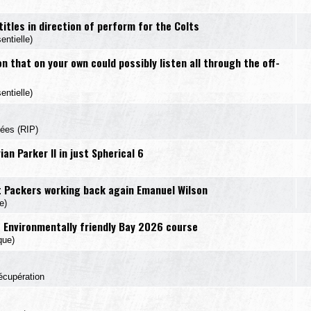
itles in direction of perform for the Colts
ntielle)
n that on your own could possibly listen all through the off-
ntielle)
sées (RIP)
n Parker II in just Spherical 6
t Packers working back again Emanuel Wilson
e)
f Environmentally friendly Bay 2026 course
que)
écupération