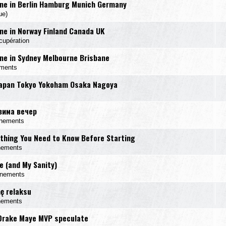
ne in Berlin Hamburg Munich Germany
ue)
e in Norway Finland Canada UK
cupération
e in Sydney Melbourne Brisbane
ements
Japan Tokyo Yokoham Osaka Nagoya
вима вечер
énements
ything You Need to Know Before Starting
nements
e (and My Sanity)
énements
mę relaksu
nements
 Drake Maye MVP speculate