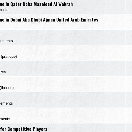
e in Qatar Doha Masaieed Al Wakrah
ments
e in Dubai Abu Dhabi Ajman United Arab Emirates
nements
(pratique)
ires
théorie)
nements
ements
for Competitive Players