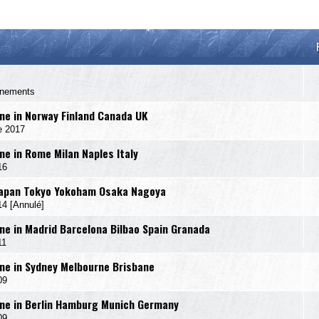
énements
e in Norway Finland Canada UK
e 2017
e in Rome Milan Naples Italy
16
Japan Tokyo Yokoham Osaka Nagoya
 [Annulé]
e in Madrid Barcelona Bilbao Spain Granada
11
e in Sydney Melbourne Brisbane
09
ne in Berlin Hamburg Munich Germany
09