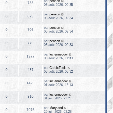
par
penson
0
733
05 août 2026, 09:35
par
penson
0
879
05 août 2026, 09:34
par
penson
0
706
05 août 2026, 09:34
par
penson
0
779
05 août 2026, 09:33
par
luciennepoor
0
1977
03 août 2026, 11:30
par
CarbixTools
0
437
03 août 2026, 05:32
par
luciennepoor
0
1429
01 août 2026, 15:13
par
luciennepoor
0
910
31 juil. 2026, 22:21
par
Maryland
0
7076
29 juil. 2026, 03:28