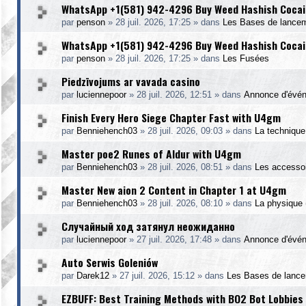
WhatsApp +1(581) 942-4296 Buy Weed Hashish Cocain
par
penson
»
28 juil. 2026, 17:25
» dans
Les Bases de lance
WhatsApp +1(581) 942-4296 Buy Weed Hashish Cocain
par
penson
»
28 juil. 2026, 17:25
» dans
Les Fusées
Piedzīvojums ar vavada casino
par
luciennepoor
»
28 juil. 2026, 12:51
» dans
Annonce d'évé
Finish Every Hero Siege Chapter Fast with U4gm
par
Benniehench03
»
28 juil. 2026, 09:03
» dans
La technique 
Master poe2 Runes of Aldur with U4gm
par
Benniehench03
»
28 juil. 2026, 08:51
» dans
Les accesso
Master New aion 2 Content in Chapter 1 at U4gm
par
Benniehench03
»
28 juil. 2026, 08:10
» dans
La physique (
Случайный ход затянул неожиданно
par
luciennepoor
»
27 juil. 2026, 17:48
» dans
Annonce d'évé
Auto Serwis Goleniów
par
Darek12
»
27 juil. 2026, 15:12
» dans
Les Bases de lanc
EZBUFF: Best Training Methods with BO2 Bot Lobbies 