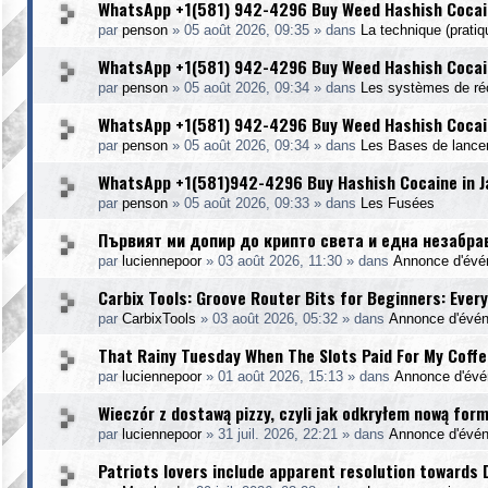
WhatsApp +1(581) 942-4296 Buy Weed Hashish Cocai
par
penson
»
05 août 2026, 09:35
» dans
La technique (pratiq
WhatsApp +1(581) 942-4296 Buy Weed Hashish Cocain
par
penson
»
05 août 2026, 09:34
» dans
Les systèmes de ré
WhatsApp +1(581) 942-4296 Buy Weed Hashish Cocain
par
penson
»
05 août 2026, 09:34
» dans
Les Bases de lanc
WhatsApp +1(581)942-4296 Buy Hashish Cocaine in 
par
penson
»
05 août 2026, 09:33
» dans
Les Fusées
Първият ми допир до крипто света и една незабра
par
luciennepoor
»
03 août 2026, 11:30
» dans
Annonce d'év
Carbix Tools: Groove Router Bits for Beginners: Ever
par
CarbixTools
»
03 août 2026, 05:32
» dans
Annonce d'évé
That Rainy Tuesday When The Slots Paid For My Coffe
par
luciennepoor
»
01 août 2026, 15:13
» dans
Annonce d'év
Wieczór z dostawą pizzy, czyli jak odkryłem nową for
par
luciennepoor
»
31 juil. 2026, 22:21
» dans
Annonce d'évé
Patriots lovers include apparent resolution towards