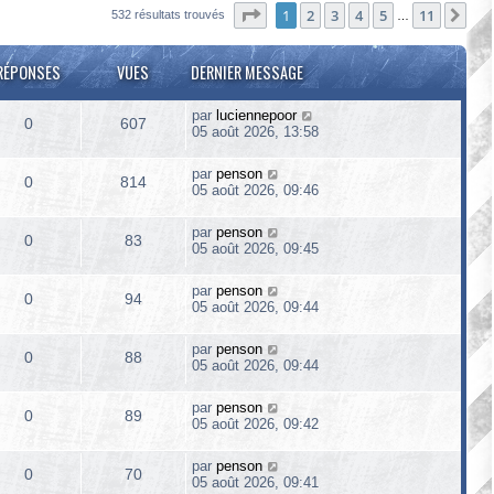
Page
1
sur
11
1
2
3
4
5
11
Sui
532 résultats trouvés
…
RÉPONSES
VUES
DERNIER MESSAGE
par
luciennepoor
0
607
05 août 2026, 13:58
par
penson
0
814
05 août 2026, 09:46
par
penson
0
83
05 août 2026, 09:45
par
penson
0
94
05 août 2026, 09:44
par
penson
0
88
05 août 2026, 09:44
par
penson
0
89
05 août 2026, 09:42
par
penson
0
70
05 août 2026, 09:41