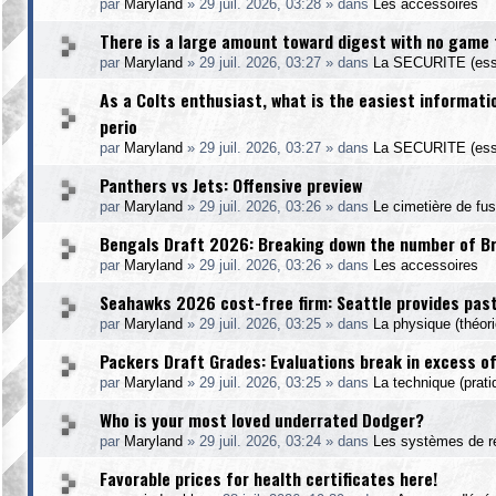
par
Maryland
»
29 juil. 2026, 03:28
» dans
Les accessoires
There is a large amount toward digest with no game t
par
Maryland
»
29 juil. 2026, 03:27
» dans
La SECURITE (esse
As a Colts enthusiast, what is the easiest informatio
perio
par
Maryland
»
29 juil. 2026, 03:27
» dans
La SECURITE (esse
Panthers vs Jets: Offensive preview
par
Maryland
»
29 juil. 2026, 03:26
» dans
Le cimetière de fu
Bengals Draft 2026: Breaking down the number of Bria
par
Maryland
»
29 juil. 2026, 03:26
» dans
Les accessoires
Seahawks 2026 cost-free firm: Seattle provides pas
par
Maryland
»
29 juil. 2026, 03:25
» dans
La physique (théori
Packers Draft Grades: Evaluations break in excess o
par
Maryland
»
29 juil. 2026, 03:25
» dans
La technique (prati
Who is your most loved underrated Dodger?
par
Maryland
»
29 juil. 2026, 03:24
» dans
Les systèmes de r
Favorable prices for health certificates here!