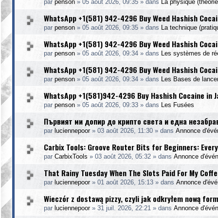
par
penson
»
05 août 2026, 09:35
» dans
La physique (théorie
WhatsApp +1(581) 942-4296 Buy Weed Hashish Cocai
par
penson
»
05 août 2026, 09:35
» dans
La technique (pratiq
WhatsApp +1(581) 942-4296 Buy Weed Hashish Cocain
par
penson
»
05 août 2026, 09:34
» dans
Les systèmes de ré
WhatsApp +1(581) 942-4296 Buy Weed Hashish Cocain
par
penson
»
05 août 2026, 09:34
» dans
Les Bases de lanc
WhatsApp +1(581)942-4296 Buy Hashish Cocaine in 
par
penson
»
05 août 2026, 09:33
» dans
Les Fusées
Първият ми допир до крипто света и една незабра
par
luciennepoor
»
03 août 2026, 11:30
» dans
Annonce d'év
Carbix Tools: Groove Router Bits for Beginners: Ever
par
CarbixTools
»
03 août 2026, 05:32
» dans
Annonce d'évé
That Rainy Tuesday When The Slots Paid For My Coffe
par
luciennepoor
»
01 août 2026, 15:13
» dans
Annonce d'év
Wieczór z dostawą pizzy, czyli jak odkryłem nową for
par
luciennepoor
»
31 juil. 2026, 22:21
» dans
Annonce d'évé