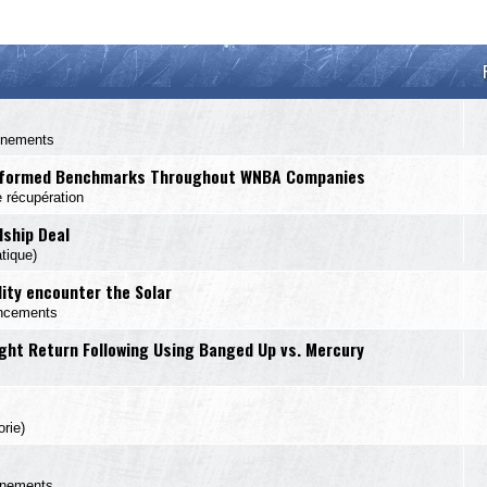
s
énements
-informed Benchmarks Throughout WNBA Companies
 récupération
dship Deal
tique)
lity encounter the Solar
ancements
ight Return Following Using Banged Up vs. Mercury
rie)
énements