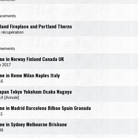
ncements
land Fireplace and Portland Thorns
 récupération
énements
e in Norway Finland Canada UK
e 2017
e in Rome Milan Naples Italy
16
Japan Tokyo Yokoham Osaka Nagoya
 [Annulé]
e in Madrid Barcelona Bilbao Spain Granada
11
e in Sydney Melbourne Brisbane
09