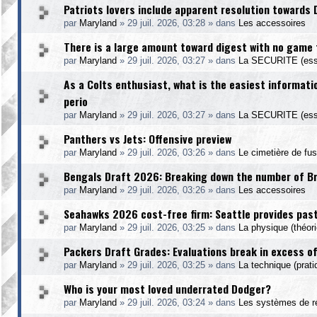
Patriots lovers include apparent resolution towards
par
Maryland
»
29 juil. 2026, 03:28
» dans
Les accessoires
There is a large amount toward digest with no game t
par
Maryland
»
29 juil. 2026, 03:27
» dans
La SECURITE (esse
As a Colts enthusiast, what is the easiest informatio
perio
par
Maryland
»
29 juil. 2026, 03:27
» dans
La SECURITE (esse
Panthers vs Jets: Offensive preview
par
Maryland
»
29 juil. 2026, 03:26
» dans
Le cimetière de fu
Bengals Draft 2026: Breaking down the number of Bria
par
Maryland
»
29 juil. 2026, 03:26
» dans
Les accessoires
Seahawks 2026 cost-free firm: Seattle provides pas
par
Maryland
»
29 juil. 2026, 03:25
» dans
La physique (théori
Packers Draft Grades: Evaluations break in excess o
par
Maryland
»
29 juil. 2026, 03:25
» dans
La technique (prati
Who is your most loved underrated Dodger?
par
Maryland
»
29 juil. 2026, 03:24
» dans
Les systèmes de r