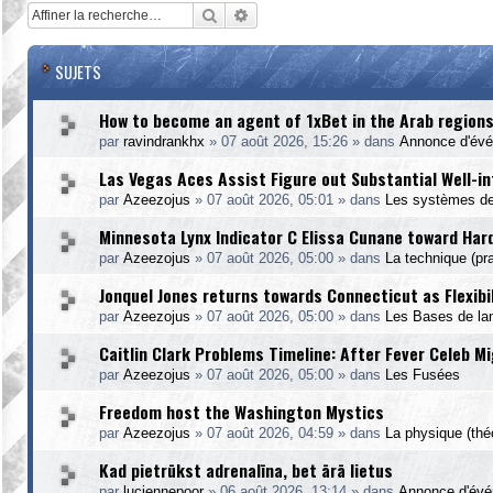
Rechercher
Recherche avancée
SUJETS
How to become an agent of 1xBet in the Arab region
par
ravindrankhx
»
07 août 2026, 15:26
» dans
Annonce d'év
Las Vegas Aces Assist Figure out Substantial Well
par
Azeezojus
»
07 août 2026, 05:01
» dans
Les systèmes de
Minnesota Lynx Indicator C Elissa Cunane toward Har
par
Azeezojus
»
07 août 2026, 05:00
» dans
La technique (pra
Jonquel Jones returns towards Connecticut as Flexibi
par
Azeezojus
»
07 août 2026, 05:00
» dans
Les Bases de l
Caitlin Clark Problems Timeline: After Fever Celeb M
par
Azeezojus
»
07 août 2026, 05:00
» dans
Les Fusées
Freedom host the Washington Mystics
par
Azeezojus
»
07 août 2026, 04:59
» dans
La physique (théo
Kad pietrūkst adrenalīna, bet ārā lietus
par
luciennepoor
»
06 août 2026, 13:14
» dans
Annonce d'év