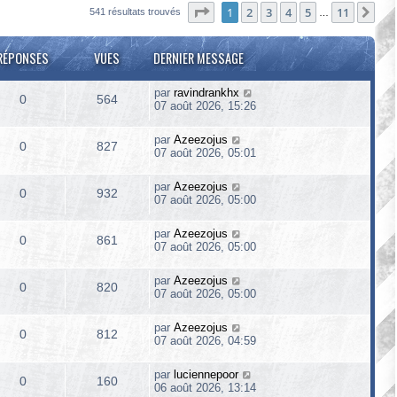
Page
1
sur
11
1
2
3
4
5
11
Sui
541 résultats trouvés
…
RÉPONSES
VUES
DERNIER MESSAGE
par
ravindrankhx
0
564
07 août 2026, 15:26
par
Azeezojus
0
827
07 août 2026, 05:01
par
Azeezojus
0
932
07 août 2026, 05:00
par
Azeezojus
0
861
07 août 2026, 05:00
par
Azeezojus
0
820
07 août 2026, 05:00
par
Azeezojus
0
812
07 août 2026, 04:59
par
luciennepoor
0
160
06 août 2026, 13:14