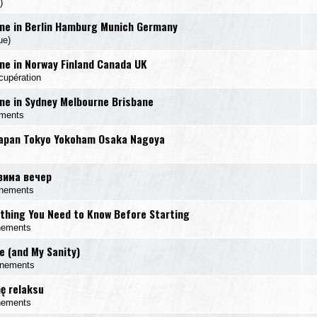
)
ne in Berlin Hamburg Munich Germany
ue)
e in Norway Finland Canada UK
cupération
e in Sydney Melbourne Brisbane
ements
Japan Tokyo Yokoham Osaka Nagoya
вима вечер
énements
ything You Need to Know Before Starting
nements
e (and My Sanity)
énements
mę relaksu
nements