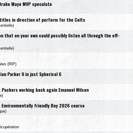
 Drake Maye MVP speculate
itles in direction of perform for the Colts
ntielle)
n that on your own could possibly listen all through the off-
ntielle)
sées (RIP)
n Parker II in just Spherical 6
t Packers working back again Emanuel Wilson
e)
f Environmentally friendly Bay 2026 course
que)
écupération