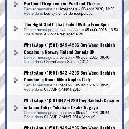
Portland Fireplace and Portland Thorns
Dernier message par
Azeezojus
«
06 août 2026, 11:56
Posté dans
Les systèmes de récupération
The Night Shift That Ended With a Free Spin
Dernier message par
luciennepoor
«
05 août 2026, 13:58
Posté dans
Annonce d'événements
WhatsApp +1(581) 942-4296 Buy Weed Hashish
Cocaine in Norway Finland Canada UK
Dernier message par
penson
«
05 août 2026, 09:46
Posté dans
Championnat Suisse 2017
WhatsApp +1(581) 942-4296 Buy Weed Hashish
Cocaine in Rome Milan Naples Italy
Dernier message par
penson
«
05 août 2026, 09:45
Posté dans
CHAMPIONNAT 2016
WhatsApp +1(581)942-4296 Buy Hashish Cocaine
in Japan Tokyo Yokoham Osaka Nagoya
Dernier message par
penson
«
05 août 2026, 09:44
Posté dans
CHAMPIONNAT 2014 [Annulé]
WhatsApp +1(581) 942-4296 Buy Weed Hashish