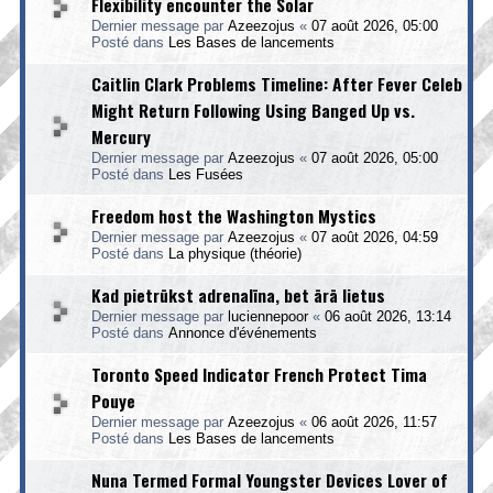
Flexibility encounter the Solar
Dernier message par
Azeezojus
«
07 août 2026, 05:00
Posté dans
Les Bases de lancements
Caitlin Clark Problems Timeline: After Fever Celeb
Might Return Following Using Banged Up vs.
Mercury
Dernier message par
Azeezojus
«
07 août 2026, 05:00
Posté dans
Les Fusées
Freedom host the Washington Mystics
Dernier message par
Azeezojus
«
07 août 2026, 04:59
Posté dans
La physique (théorie)
Kad pietrūkst adrenalīna, bet ārā lietus
Dernier message par
luciennepoor
«
06 août 2026, 13:14
Posté dans
Annonce d'événements
Toronto Speed Indicator French Protect Tima
Pouye
Dernier message par
Azeezojus
«
06 août 2026, 11:57
Posté dans
Les Bases de lancements
Nuna Termed Formal Youngster Devices Lover of