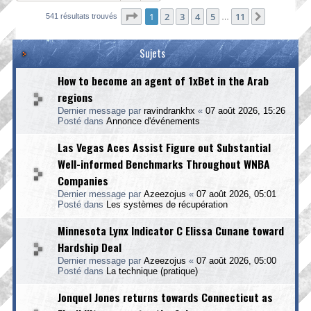
Page
1
sur
11
1
2
3
4
5
11
Suivante
541 résultats trouvés
…
Sujets
How to become an agent of 1xBet in the Arab
regions
Dernier message par
ravindrankhx
«
07 août 2026, 15:26
Posté dans
Annonce d'événements
Las Vegas Aces Assist Figure out Substantial
Well-informed Benchmarks Throughout WNBA
Companies
Dernier message par
Azeezojus
«
07 août 2026, 05:01
Posté dans
Les systèmes de récupération
Minnesota Lynx Indicator C Elissa Cunane toward
Hardship Deal
Dernier message par
Azeezojus
«
07 août 2026, 05:00
Posté dans
La technique (pratique)
Jonquel Jones returns towards Connecticut as