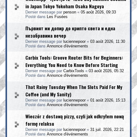
in Japan Tokyo Yokoham Osaka Nagoya
Dernier message par
penson
«
05 août 2026, 09:33
Posté dans
Les Fusées
Първият ми допир до крипто света и една
незабравима вечер
Dernier message par
luciennepoor
«
03 août 2026, 11:30
Posté dans
Annonce d'événements
Carbix Tools: Groove Router Bits for Beginners:
Everything You Need to Know Before Starting
Dernier message par
CarbixTools
«
03 août 2026, 05:32
Posté dans
Annonce d'événements
That Rainy Tuesday When The Slots Paid For My
Coffee (and My Sanity)
Dernier message par
luciennepoor
«
01 août 2026, 15:13
Posté dans
Annonce d'événements
Wieczór z dostawą pizzy, czyli jak odkryłem nową
formę relaksu
Dernier message par
luciennepoor
«
31 juil. 2026, 22:21
Posté dans
Annonce d'événements