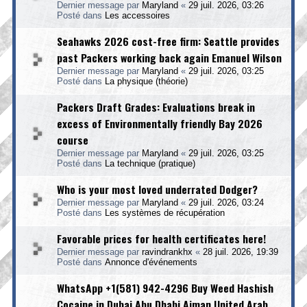
Dernier message par
Maryland
«
29 juil. 2026, 03:26
Posté dans
Les accessoires
Seahawks 2026 cost-free firm: Seattle provides
past Packers working back again Emanuel Wilson
Dernier message par
Maryland
«
29 juil. 2026, 03:25
Posté dans
La physique (théorie)
Packers Draft Grades: Evaluations break in
excess of Environmentally friendly Bay 2026
course
Dernier message par
Maryland
«
29 juil. 2026, 03:25
Posté dans
La technique (pratique)
Who is your most loved underrated Dodger?
Dernier message par
Maryland
«
29 juil. 2026, 03:24
Posté dans
Les systèmes de récupération
Favorable prices for health certificates here!
Dernier message par
ravindrankhx
«
28 juil. 2026, 19:39
Posté dans
Annonce d'événements
WhatsApp +1(581) 942-4296 Buy Weed Hashish
Cocaine in Dubai Abu Dhabi Ajman United Arab