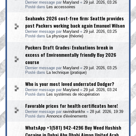
Dernier message par
Maryland
«
29 juil. 2026, 03:26
Posté dans
Les accessoires
Seahawks 2026 cost-free firm: Seattle provides
past Packers working back again Emanuel Wilson
Dernier message par
Maryland
«
29 juil. 2026, 03:25
Posté dans
La physique (théorie)
Packers Draft Grades: Evaluations break in
excess of Environmentally friendly Bay 2026
course
Dernier message par
Maryland
«
29 juil. 2026, 03:25
Posté dans
La technique (pratique)
Who is your most loved underrated Dodger?
Dernier message par
Maryland
«
29 juil. 2026, 03:24
Posté dans
Les systèmes de récupération
Favorable prices for health certificates here!
Dernier message par
ravindrankhx
«
28 juil. 2026, 19:39
Posté dans
Annonce d'événements
WhatsApp +1(581) 942-4296 Buy Weed Hashish
Cocaine in Dubai Abu Dhabi Ajman United Arab