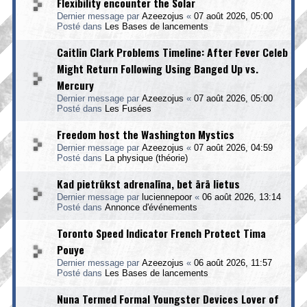
Flexibility encounter the Solar
Dernier message par
Azeezojus
«
07 août 2026, 05:00
Posté dans
Les Bases de lancements
Caitlin Clark Problems Timeline: After Fever Celeb
Might Return Following Using Banged Up vs.
Mercury
Dernier message par
Azeezojus
«
07 août 2026, 05:00
Posté dans
Les Fusées
Freedom host the Washington Mystics
Dernier message par
Azeezojus
«
07 août 2026, 04:59
Posté dans
La physique (théorie)
Kad pietrūkst adrenalīna, bet ārā lietus
Dernier message par
luciennepoor
«
06 août 2026, 13:14
Posté dans
Annonce d'événements
Toronto Speed Indicator French Protect Tima
Pouye
Dernier message par
Azeezojus
«
06 août 2026, 11:57
Posté dans
Les Bases de lancements
Nuna Termed Formal Youngster Devices Lover of