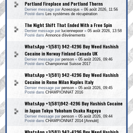
Portland Fireplace and Portland Thorns
Dernier message par
Azeezojus
«
06 août 2026, 11:56
Posté dans
Les systèmes de récupération
The Night Shift That Ended With a Free Spin
Dernier message par
luciennepoor
«
05 août 2026, 13:58
Posté dans
Annonce d'événements
WhatsApp +1(581) 942-4296 Buy Weed Hashish
Cocaine in Norway Finland Canada UK
Dernier message par
penson
«
05 août 2026, 09:46
Posté dans
Championnat Suisse 2017
WhatsApp +1(581) 942-4296 Buy Weed Hashish
Cocaine in Rome Milan Naples Italy
Dernier message par
penson
«
05 août 2026, 09:45
Posté dans
CHAMPIONNAT 2016
WhatsApp +1(581)942-4296 Buy Hashish Cocaine
in Japan Tokyo Yokoham Osaka Nagoya
Dernier message par
penson
«
05 août 2026, 09:44
Posté dans
CHAMPIONNAT 2014 [Annulé]
WhatsApp +1(581) 942-4296 Buy Weed Hashish