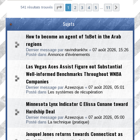
Page
1
sur
11
1
2
3
4
5
11
Suivante
541 résultats trouvés
…
Sujets
How to become an agent of 1xBet in the Arab
regions
Dernier message par
ravindrankhx
«
07 août 2026, 15:26
Posté dans
Annonce d'événements
Las Vegas Aces Assist Figure out Substantial
Well-informed Benchmarks Throughout WNBA
Companies
Dernier message par
Azeezojus
«
07 août 2026, 05:01
Posté dans
Les systèmes de récupération
Minnesota Lynx Indicator C Elissa Cunane toward
Hardship Deal
Dernier message par
Azeezojus
«
07 août 2026, 05:00
Posté dans
La technique (pratique)
Jonquel Jones returns towards Connecticut as