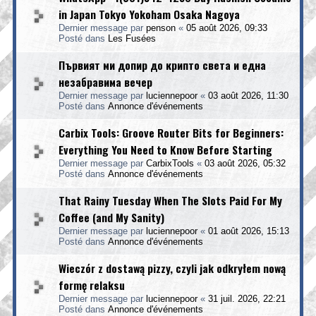
in Japan Tokyo Yokoham Osaka Nagoya
Dernier message par
penson
«
05 août 2026, 09:33
Posté dans
Les Fusées
Първият ми допир до крипто света и една
незабравима вечер
Dernier message par
luciennepoor
«
03 août 2026, 11:30
Posté dans
Annonce d'événements
Carbix Tools: Groove Router Bits for Beginners:
Everything You Need to Know Before Starting
Dernier message par
CarbixTools
«
03 août 2026, 05:32
Posté dans
Annonce d'événements
That Rainy Tuesday When The Slots Paid For My
Coffee (and My Sanity)
Dernier message par
luciennepoor
«
01 août 2026, 15:13
Posté dans
Annonce d'événements
Wieczór z dostawą pizzy, czyli jak odkryłem nową
formę relaksu
Dernier message par
luciennepoor
«
31 juil. 2026, 22:21
Posté dans
Annonce d'événements