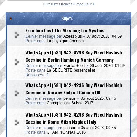
10 résultats trouvés • Page
1
sur
1
Sujets
Freedom host the Washington Mystics
Dernier message par
Azeezojus
«
07 août 2026, 04:59
Posté dans
La physique (théorie)
WhatsApp +1(581) 942-4296 Buy Weed Hashish
Cocaine in Berlin Hamburg Munich Germany
Dernier message par
FrankJScott
«
06 août 2026, 01:39
Posté dans
La SECURITE (essentielle)
Réponses :
1
WhatsApp +1(581) 942-4296 Buy Weed Hashish
Cocaine in Norway Finland Canada UK
Dernier message par
penson
«
05 août 2026, 09:46
Posté dans
Championnat Suisse 2017
WhatsApp +1(581) 942-4296 Buy Weed Hashish
Cocaine in Rome Milan Naples Italy
Dernier message par
penson
«
05 août 2026, 09:45
Posté dans
CHAMPIONNAT 2016