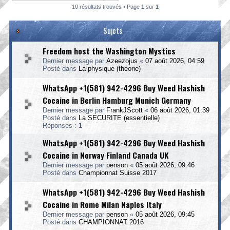
10 résultats trouvés • Page
1
sur
1
Sujets
Freedom host the Washington Mystics
Dernier message par
Azeezojus
«
07 août 2026, 04:59
Posté dans
La physique (théorie)
WhatsApp +1(581) 942-4296 Buy Weed Hashish
Cocaine in Berlin Hamburg Munich Germany
Dernier message par
FrankJScott
«
06 août 2026, 01:39
Posté dans
La SECURITE (essentielle)
Réponses :
1
WhatsApp +1(581) 942-4296 Buy Weed Hashish
Cocaine in Norway Finland Canada UK
Dernier message par
penson
«
05 août 2026, 09:46
Posté dans
Championnat Suisse 2017
WhatsApp +1(581) 942-4296 Buy Weed Hashish
Cocaine in Rome Milan Naples Italy
Dernier message par
penson
«
05 août 2026, 09:45
Posté dans
CHAMPIONNAT 2016