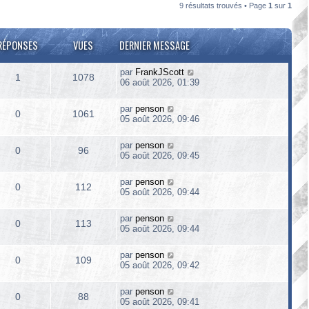
9 résultats trouvés • Page
1
sur
1
RÉPONSES
VUES
DERNIER MESSAGE
par
FrankJScott
1
1078
06 août 2026, 01:39
par
penson
0
1061
05 août 2026, 09:46
par
penson
0
96
05 août 2026, 09:45
par
penson
0
112
05 août 2026, 09:44
par
penson
0
113
05 août 2026, 09:44
par
penson
0
109
05 août 2026, 09:42
par
penson
0
88
05 août 2026, 09:41