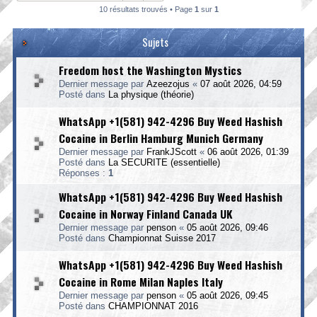
10 résultats trouvés • Page
1
sur
1
Sujets
Freedom host the Washington Mystics
Dernier message par
Azeezojus
«
07 août 2026, 04:59
Posté dans
La physique (théorie)
WhatsApp +1(581) 942-4296 Buy Weed Hashish
Cocaine in Berlin Hamburg Munich Germany
Dernier message par
FrankJScott
«
06 août 2026, 01:39
Posté dans
La SECURITE (essentielle)
Réponses :
1
WhatsApp +1(581) 942-4296 Buy Weed Hashish
Cocaine in Norway Finland Canada UK
Dernier message par
penson
«
05 août 2026, 09:46
Posté dans
Championnat Suisse 2017
WhatsApp +1(581) 942-4296 Buy Weed Hashish
Cocaine in Rome Milan Naples Italy
Dernier message par
penson
«
05 août 2026, 09:45
Posté dans
CHAMPIONNAT 2016