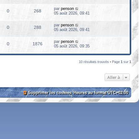
par
penson
0
268
05 août 2026, 09:41
par
penson
0
288
05 août 2026, 09:41
par
penson
0
1876
05 août 2026, 09:35
10 résultats trouvés • Page
1
sur
1
Aller à
Supprimer les cookies
Heures au format
UTC+02:00