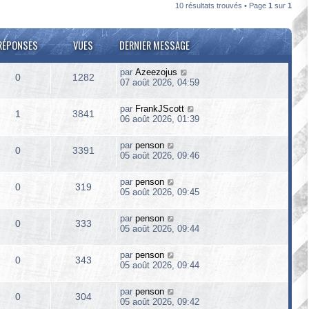
10 résultats trouvés • Page
1
sur
1
RÉPONSES
VUES
DERNIER MESSAGE
par
Azeezojus
0
1282
07 août 2026, 04:59
par
FrankJScott
1
3841
06 août 2026, 01:39
par
penson
0
3391
05 août 2026, 09:46
par
penson
0
319
05 août 2026, 09:45
par
penson
0
333
05 août 2026, 09:44
par
penson
0
343
05 août 2026, 09:44
par
penson
0
304
05 août 2026, 09:42