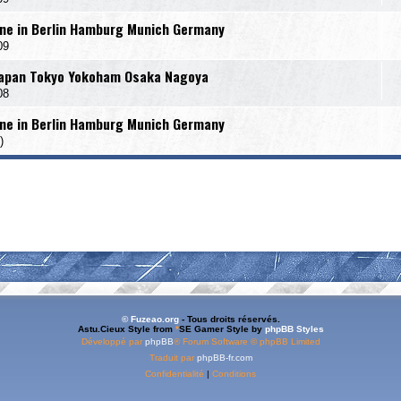
ne in Berlin Hamburg Munich Germany
09
Japan Tokyo Yokoham Osaka Nagoya
08
ne in Berlin Hamburg Munich Germany
)
© Fuzeao.org
- Tous droits réservés.
Astu.Cieux Style from
*
SE Gamer Style by
phpBB Styles
Développé par
phpBB
® Forum Software © phpBB Limited
Traduit par
phpBB-fr.com
Confidentialité
|
Conditions