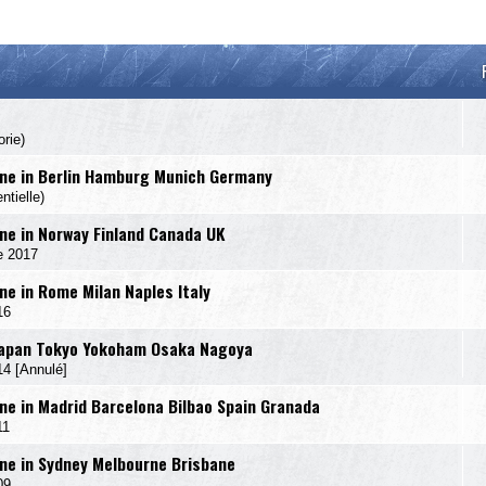
rie)
ne in Berlin Hamburg Munich Germany
tielle)
e in Norway Finland Canada UK
e 2017
e in Rome Milan Naples Italy
16
Japan Tokyo Yokoham Osaka Nagoya
 [Annulé]
e in Madrid Barcelona Bilbao Spain Granada
11
e in Sydney Melbourne Brisbane
09