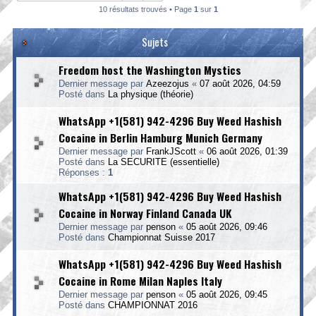
10 résultats trouvés • Page
1
sur
1
Sujets
Freedom host the Washington Mystics
Dernier message par
Azeezojus
«
07 août 2026, 04:59
Posté dans
La physique (théorie)
WhatsApp +1(581) 942-4296 Buy Weed Hashish
Cocaine in Berlin Hamburg Munich Germany
Dernier message par
FrankJScott
«
06 août 2026, 01:39
Posté dans
La SECURITE (essentielle)
Réponses :
1
WhatsApp +1(581) 942-4296 Buy Weed Hashish
Cocaine in Norway Finland Canada UK
Dernier message par
penson
«
05 août 2026, 09:46
Posté dans
Championnat Suisse 2017
WhatsApp +1(581) 942-4296 Buy Weed Hashish
Cocaine in Rome Milan Naples Italy
Dernier message par
penson
«
05 août 2026, 09:45
Posté dans
CHAMPIONNAT 2016