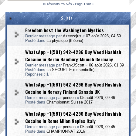
10 résultats trouvés • Page
1
sur
1
Sujets
Freedom host the Washington Mystics
Dernier message par
Azeezojus
«
07 août 2026, 04:59
Posté dans
La physique (théorie)
WhatsApp +1(581) 942-4296 Buy Weed Hashish
Cocaine in Berlin Hamburg Munich Germany
Dernier message par
FrankJScott
«
06 août 2026, 01:39
Posté dans
La SECURITE (essentielle)
Réponses :
1
WhatsApp +1(581) 942-4296 Buy Weed Hashish
Cocaine in Norway Finland Canada UK
Dernier message par
penson
«
05 août 2026, 09:46
Posté dans
Championnat Suisse 2017
WhatsApp +1(581) 942-4296 Buy Weed Hashish
Cocaine in Rome Milan Naples Italy
Dernier message par
penson
«
05 août 2026, 09:45
Posté dans
CHAMPIONNAT 2016