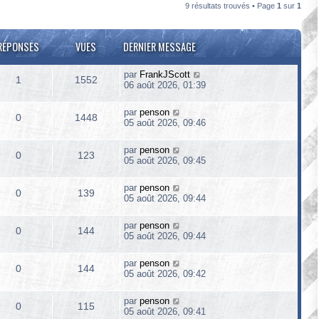
9 résultats trouvés • Page
1
sur
1
RÉPONSES
VUES
DERNIER MESSAGE
par
FrankJScott
1
1552
06 août 2026, 01:39
par
penson
0
1448
05 août 2026, 09:46
par
penson
0
123
05 août 2026, 09:45
par
penson
0
139
05 août 2026, 09:44
par
penson
0
144
05 août 2026, 09:44
par
penson
0
144
05 août 2026, 09:42
par
penson
0
115
05 août 2026, 09:41