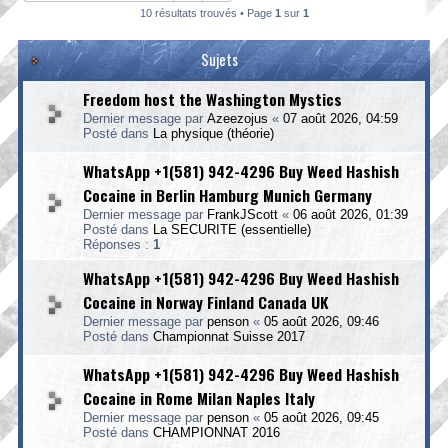
10 résultats trouvés • Page
1
sur
1
Sujets
Freedom host the Washington Mystics
Dernier message par
Azeezojus
«
07 août 2026, 04:59
Posté dans
La physique (théorie)
WhatsApp +1(581) 942-4296 Buy Weed Hashish
Cocaine in Berlin Hamburg Munich Germany
Dernier message par
FrankJScott
«
06 août 2026, 01:39
Posté dans
La SECURITE (essentielle)
Réponses :
1
WhatsApp +1(581) 942-4296 Buy Weed Hashish
Cocaine in Norway Finland Canada UK
Dernier message par
penson
«
05 août 2026, 09:46
Posté dans
Championnat Suisse 2017
WhatsApp +1(581) 942-4296 Buy Weed Hashish
Cocaine in Rome Milan Naples Italy
Dernier message par
penson
«
05 août 2026, 09:45
Posté dans
CHAMPIONNAT 2016