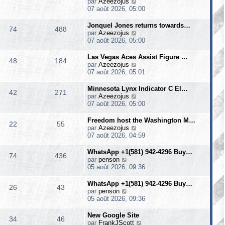
V
par
Azeezojus
o
07 août 2026, 05:00
i
r
Jonquel Jones returns towards…
74
488
l
V
par
Azeezojus
e
o
07 août 2026, 05:00
d
i
e
r
Las Vegas Aces Assist Figure …
48
184
r
l
V
par
Azeezojus
n
e
o
07 août 2026, 05:01
i
d
i
e
e
r
Minnesota Lynx Indicator C El…
r
42
271
r
l
V
par
Azeezojus
m
n
e
o
07 août 2026, 05:00
e
i
d
i
s
e
e
r
Freedom host the Washington M…
s
r
22
55
r
l
V
par
Azeezojus
a
m
n
e
o
07 août 2026, 04:59
g
e
i
d
i
e
s
e
e
r
WhatsApp +1(581) 942-4296 Buy…
s
r
74
436
r
l
V
par
penson
a
m
n
e
o
05 août 2026, 09:36
g
e
i
d
i
e
s
e
e
r
WhatsApp +1(581) 942-4296 Buy…
s
r
26
43
r
l
V
par
penson
a
m
n
e
o
05 août 2026, 09:36
g
e
i
d
i
e
s
e
e
r
New Google Site
s
r
34
46
r
l
V
par
FrankJScott
a