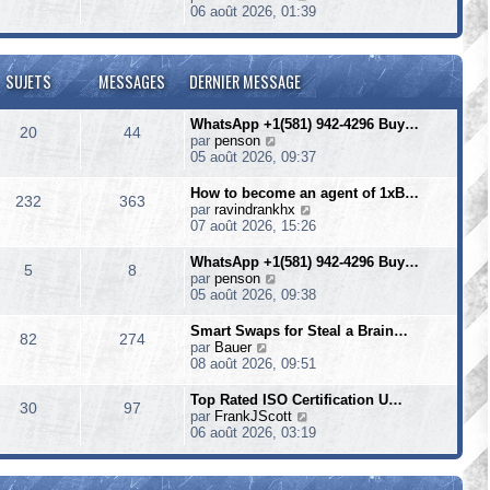
m
n
e
o
06 août 2026, 01:39
g
e
i
d
i
e
s
e
e
r
s
r
r
l
a
m
n
e
SUJETS
MESSAGES
DERNIER MESSAGE
g
e
i
d
e
s
e
e
s
r
WhatsApp +1(581) 942-4296 Buy…
r
20
44
a
m
V
par
penson
n
g
e
o
05 août 2026, 09:37
i
e
s
i
e
s
r
r
How to become an agent of 1xB…
232
363
a
l
m
V
par
ravindrankhx
g
e
e
o
07 août 2026, 15:26
e
d
s
i
e
s
r
WhatsApp +1(581) 942-4296 Buy…
5
8
r
a
l
V
par
penson
n
g
e
o
05 août 2026, 09:38
i
e
d
i
e
e
r
Smart Swaps for Steal a Brain…
r
82
274
r
l
V
par
Bauer
m
n
e
o
08 août 2026, 09:51
e
i
d
i
s
e
e
r
Top Rated ISO Certification U…
s
r
30
97
r
l
V
par
FrankJScott
a
m
n
e
o
06 août 2026, 03:19
g
e
i
d
i
e
s
e
e
r
s
r
r
l
a