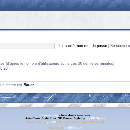
J’ai oublié mon mot de passe
|
Se souveni
vités (d’après le nombre d’utilisateurs actifs ces 30 dernières minutes)
16:23
lus récent est
Bauer
.
© Fuzeao.org
- Tous droits réservés.
Astu.Cieux Style from
*
SE Gamer Style by
phpBB Styles
Développé par
phpBB
® Forum Software © phpBB Limited
Traduit par
phpBB-fr.com