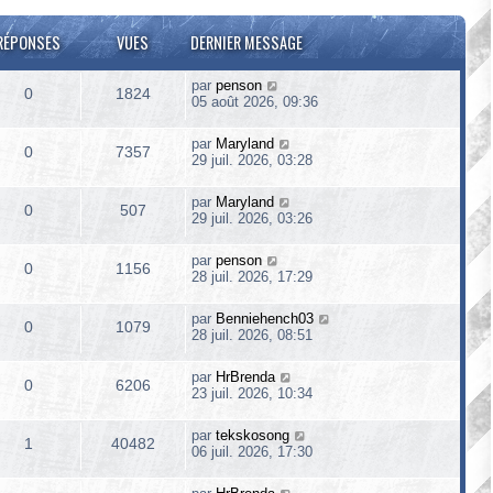
RÉPONSES
VUES
DERNIER MESSAGE
par
penson
0
1824
05 août 2026, 09:36
par
Maryland
0
7357
29 juil. 2026, 03:28
par
Maryland
0
507
29 juil. 2026, 03:26
par
penson
0
1156
28 juil. 2026, 17:29
par
Benniehench03
0
1079
28 juil. 2026, 08:51
par
HrBrenda
0
6206
23 juil. 2026, 10:34
par
tekskosong
1
40482
06 juil. 2026, 17:30