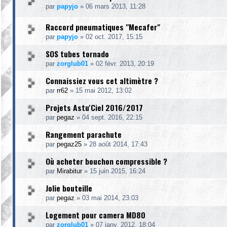
par
papyjo
»
06 mars 2013, 11:28
Raccord pneumatiques "Mecafer"
par
papyjo
»
02 oct. 2017, 15:15
SOS tubes tornado
par
zorglub01
»
02 févr. 2013, 20:19
Connaissiez vous cet altimètre ?
par
rr62
»
15 mai 2012, 13:02
Projets Astu'Ciel 2016/2017
par
pegaz
»
04 sept. 2016, 22:15
Rangement parachute
par
pegaz25
»
28 août 2014, 17:43
Où acheter bouchon compressible ?
par
Mirabitur
»
15 juin 2015, 16:24
Jolie bouteille
par
pegaz
»
03 mai 2014, 23:03
Logement pour camera MD80
par
zorglub01
»
07 janv. 2012, 18:04