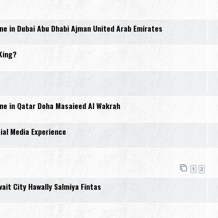
e in Dubai Abu Dhabi Ajman United Arab Emirates
King?
e in Qatar Doha Masaieed Al Wakrah
al Media Experience
1
2
it City Hawally Salmiya Fintas