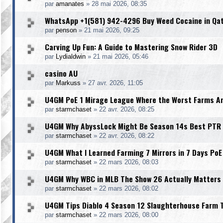
par
amanates
»
28 mai 2026, 08:35
WhatsApp +1(581) 942-4296 Buy Weed Cocaine in Qa
par
penson
»
21 mai 2026, 09:25
Carving Up Fun: A Guide to Mastering Snow Rider 3D
par
Lydialdwin
»
21 mai 2026, 05:46
casino AU
par
Markuss
»
27 avr. 2026, 11:05
U4GM PoE 1 Mirage League Where the Worst Farms A
par
starmchaset
»
22 avr. 2026, 08:25
U4GM Why AbyssLock Might Be Season 14s Best PTR 
par
starmchaset
»
22 avr. 2026, 08:22
U4GM What I Learned Farming 7 Mirrors in 7 Days PoE
par
starmchaset
»
22 mars 2026, 08:03
U4GM Why WBC in MLB The Show 26 Actually Matters
par
starmchaset
»
22 mars 2026, 08:02
U4GM Tips Diablo 4 Season 12 Slaughterhouse Farm 
par
starmchaset
»
22 mars 2026, 08:00