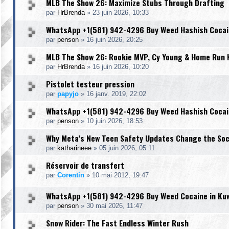
MLB The Show 26: Maximize Stubs Through Drafting
par
HrBrenda
»
23 juin 2026, 10:33
WhatsApp +1(581) 942-4296 Buy Weed Hashish Cocain
par
penson
»
16 juin 2026, 20:25
MLB The Show 26: Rookie MVP, Cy Young & Home Run 
par
HrBrenda
»
16 juin 2026, 10:20
Pistolet testeur pression
par
papyjo
»
16 janv. 2019, 22:02
WhatsApp +1(581) 942-4296 Buy Weed Hashish Cocain
par
penson
»
10 juin 2026, 18:53
Why Meta’s New Teen Safety Updates Change the Soci
par
katharineee
»
05 juin 2026, 05:11
Réservoir de transfert
par
Corentin
»
10 mai 2012, 19:47
WhatsApp +1(581) 942-4296 Buy Weed Cocaine in Kuwa
par
penson
»
30 mai 2026, 11:47
Snow Rider: The Fast Endless Winter Rush