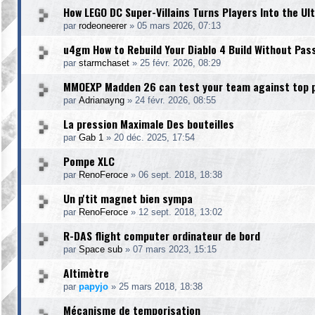
How LEGO DC Super-Villains Turns Players Into the U
par
rodeoneerer
»
05 mars 2026, 07:13
u4gm How to Rebuild Your Diablo 4 Build Without Pas
par
starmchaset
»
25 févr. 2026, 08:29
MMOEXP Madden 26 can test your team against top 
par
Adrianayng
»
24 févr. 2026, 08:55
La pression Maximale Des bouteilles
par
Gab 1
»
20 déc. 2025, 17:54
Pompe XLC
par
RenoFeroce
»
06 sept. 2018, 18:38
Un p'tit magnet bien sympa
par
RenoFeroce
»
12 sept. 2018, 13:02
R-DAS flight computer ordinateur de bord
par
Space sub
»
07 mars 2023, 15:15
Altimètre
par
papyjo
»
25 mars 2018, 18:38
Mécanisme de temporisation