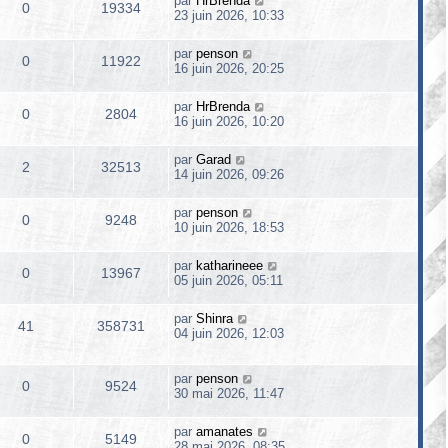
par
HrBrenda
0
19334
23 juin 2026, 10:33
par
penson
0
11922
16 juin 2026, 20:25
par
HrBrenda
0
2804
16 juin 2026, 10:20
par
Garad
2
32513
14 juin 2026, 09:26
par
penson
0
9248
10 juin 2026, 18:53
par
katharineee
0
13967
05 juin 2026, 05:11
par
Shinra
41
358731
04 juin 2026, 12:03
par
penson
0
9524
30 mai 2026, 11:47
par
amanates
0
5149
28 mai 2026, 08:35