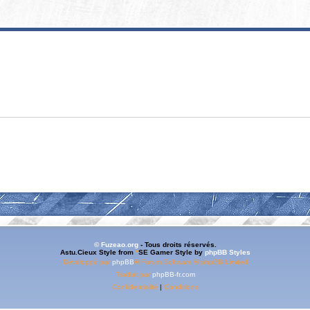
© Fuzeao.org
- Tous droits réservés.
Astu.Cieux Style from
*
SE Gamer Style by
phpBB Styles
Développé par
phpBB
® Forum Software © phpBB Limited
Traduit par
phpBB-fr.com
Confidentialité
|
Conditions