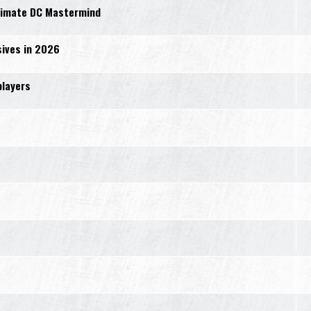
ltimate DC Mastermind
sives in 2026
players