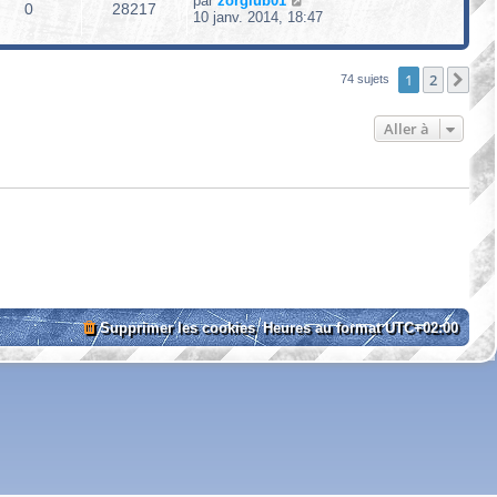
par
zorglub01
0
28217
10 janv. 2014, 18:47
1
2
Sui
74 sujets
Aller à
Supprimer les cookies
Heures au format
UTC+02:00