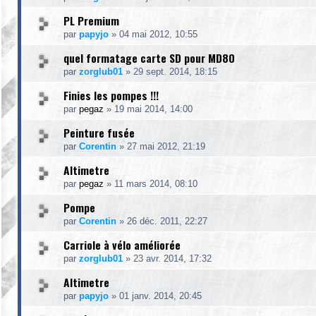
PL Premium
par
papyjo
»
04 mai 2012, 10:55
quel formatage carte SD pour MD80
par
zorglub01
»
29 sept. 2014, 18:15
Finies les pompes !!!
par
pegaz
»
19 mai 2014, 14:00
Peinture fusée
par
Corentin
»
27 mai 2012, 21:19
Altimetre
par
pegaz
»
11 mars 2014, 08:10
Pompe
par
Corentin
»
26 déc. 2011, 22:27
Carriole à vélo améliorée
par
zorglub01
»
23 avr. 2014, 17:32
Altimetre
par
papyjo
»
01 janv. 2014, 20:45