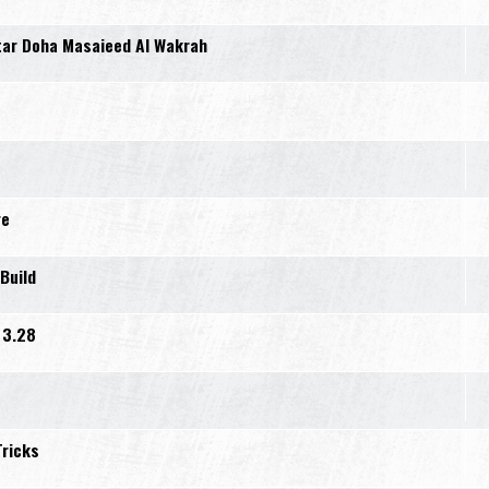
tar Doha Masaieed Al Wakrah
re
Build
 3.28
Tricks