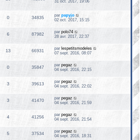
31 oct. 2017, 19:06
par
papyjo
0
34835
02 oct. 2017, 15:15
par
polo74
6
87982
28 avr. 2017, 22:37
par
lespetitsmodeles
13
66931
07 sept. 2016, 08:07
par
pegaz
0
35847
04 sept. 2016, 22:15
par
pegaz
3
39613
04 sept. 2016, 22:02
par
pegaz
3
41470
04 sept. 2016, 21:59
par
pegaz
4
41256
04 sept. 2016, 21:54
par
pegaz
5
37534
04 sept. 2016, 18:31