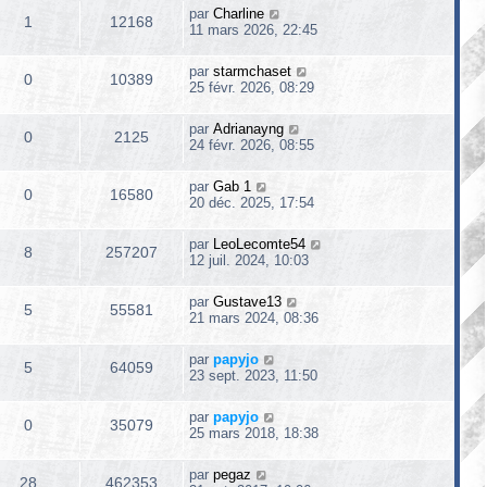
par
Charline
1
12168
11 mars 2026, 22:45
par
starmchaset
0
10389
25 févr. 2026, 08:29
par
Adrianayng
0
2125
24 févr. 2026, 08:55
par
Gab 1
0
16580
20 déc. 2025, 17:54
par
LeoLecomte54
8
257207
12 juil. 2024, 10:03
par
Gustave13
5
55581
21 mars 2024, 08:36
par
papyjo
5
64059
23 sept. 2023, 11:50
par
papyjo
0
35079
25 mars 2018, 18:38
par
pegaz
28
462353