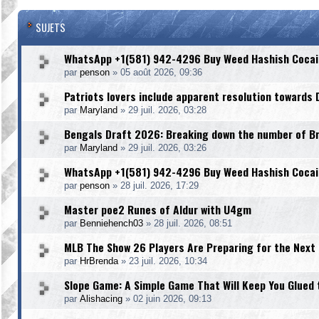
SUJETS
WhatsApp +1(581) 942-4296 Buy Weed Hashish Cocai
par
penson
»
05 août 2026, 09:36
Patriots lovers include apparent resolution towards
par
Maryland
»
29 juil. 2026, 03:28
Bengals Draft 2026: Breaking down the number of Bria
par
Maryland
»
29 juil. 2026, 03:26
WhatsApp +1(581) 942-4296 Buy Weed Hashish Cocai
par
penson
»
28 juil. 2026, 17:29
Master poe2 Runes of Aldur with U4gm
par
Benniehench03
»
28 juil. 2026, 08:51
MLB The Show 26 Players Are Preparing for the Next
par
HrBrenda
»
23 juil. 2026, 10:34
Slope Game: A Simple Game That Will Keep You Glued 
par
Alishacing
»
02 juin 2026, 09:13