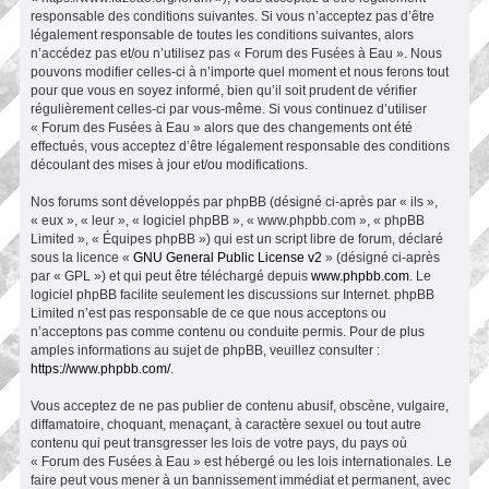
responsable des conditions suivantes. Si vous n’acceptez pas d’être
légalement responsable de toutes les conditions suivantes, alors
n’accédez pas et/ou n’utilisez pas « Forum des Fusées à Eau ». Nous
pouvons modifier celles-ci à n’importe quel moment et nous ferons tout
pour que vous en soyez informé, bien qu’il soit prudent de vérifier
régulièrement celles-ci par vous-même. Si vous continuez d’utiliser
« Forum des Fusées à Eau » alors que des changements ont été
effectués, vous acceptez d’être légalement responsable des conditions
découlant des mises à jour et/ou modifications.
Nos forums sont développés par phpBB (désigné ci-après par « ils »,
« eux », « leur », « logiciel phpBB », « www.phpbb.com », « phpBB
Limited », « Équipes phpBB ») qui est un script libre de forum, déclaré
sous la licence «
GNU General Public License v2
» (désigné ci-après
par « GPL ») et qui peut être téléchargé depuis
www.phpbb.com
. Le
logiciel phpBB facilite seulement les discussions sur Internet. phpBB
Limited n’est pas responsable de ce que nous acceptons ou
n’acceptons pas comme contenu ou conduite permis. Pour de plus
amples informations au sujet de phpBB, veuillez consulter :
https://www.phpbb.com/
.
Vous acceptez de ne pas publier de contenu abusif, obscène, vulgaire,
diffamatoire, choquant, menaçant, à caractère sexuel ou tout autre
contenu qui peut transgresser les lois de votre pays, du pays où
« Forum des Fusées à Eau » est hébergé ou les lois internationales. Le
faire peut vous mener à un bannissement immédiat et permanent, avec