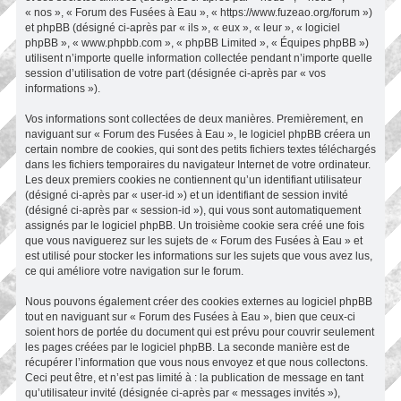
« nos », « Forum des Fusées à Eau », « https://www.fuzeao.org/forum »)
et phpBB (désigné ci-après par « ils », « eux », « leur », « logiciel
phpBB », « www.phpbb.com », « phpBB Limited », « Équipes phpBB »)
utilisent n’importe quelle information collectée pendant n’importe quelle
session d’utilisation de votre part (désignée ci-après par « vos
informations »).
Vos informations sont collectées de deux manières. Premièrement, en
naviguant sur « Forum des Fusées à Eau », le logiciel phpBB créera un
certain nombre de cookies, qui sont des petits fichiers textes téléchargés
dans les fichiers temporaires du navigateur Internet de votre ordinateur.
Les deux premiers cookies ne contiennent qu’un identifiant utilisateur
(désigné ci-après par « user-id ») et un identifiant de session invité
(désigné ci-après par « session-id »), qui vous sont automatiquement
assignés par le logiciel phpBB. Un troisième cookie sera créé une fois
que vous naviguerez sur les sujets de « Forum des Fusées à Eau » et
est utilisé pour stocker les informations sur les sujets que vous avez lus,
ce qui améliore votre navigation sur le forum.
Nous pouvons également créer des cookies externes au logiciel phpBB
tout en naviguant sur « Forum des Fusées à Eau », bien que ceux-ci
soient hors de portée du document qui est prévu pour couvrir seulement
les pages créées par le logiciel phpBB. La seconde manière est de
récupérer l’information que vous nous envoyez et que nous collectons.
Ceci peut être, et n’est pas limité à : la publication de message en tant
qu’utilisateur invité (désignée ci-après par « messages invités »),