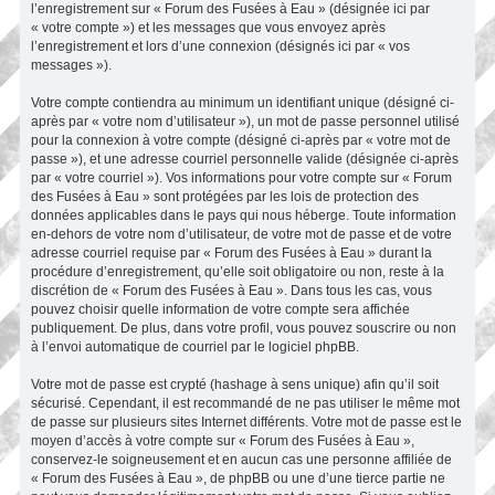
l’enregistrement sur « Forum des Fusées à Eau » (désignée ici par
« votre compte ») et les messages que vous envoyez après
l’enregistrement et lors d’une connexion (désignés ici par « vos
messages »).
Votre compte contiendra au minimum un identifiant unique (désigné ci-
après par « votre nom d’utilisateur »), un mot de passe personnel utilisé
pour la connexion à votre compte (désigné ci-après par « votre mot de
passe »), et une adresse courriel personnelle valide (désignée ci-après
par « votre courriel »). Vos informations pour votre compte sur « Forum
des Fusées à Eau » sont protégées par les lois de protection des
données applicables dans le pays qui nous héberge. Toute information
en-dehors de votre nom d’utilisateur, de votre mot de passe et de votre
adresse courriel requise par « Forum des Fusées à Eau » durant la
procédure d’enregistrement, qu’elle soit obligatoire ou non, reste à la
discrétion de « Forum des Fusées à Eau ». Dans tous les cas, vous
pouvez choisir quelle information de votre compte sera affichée
publiquement. De plus, dans votre profil, vous pouvez souscrire ou non
à l’envoi automatique de courriel par le logiciel phpBB.
Votre mot de passe est crypté (hashage à sens unique) afin qu’il soit
sécurisé. Cependant, il est recommandé de ne pas utiliser le même mot
de passe sur plusieurs sites Internet différents. Votre mot de passe est le
moyen d’accès à votre compte sur « Forum des Fusées à Eau »,
conservez-le soigneusement et en aucun cas une personne affiliée de
« Forum des Fusées à Eau », de phpBB ou une d’une tierce partie ne