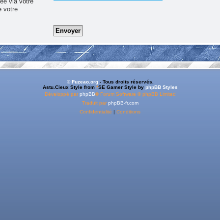
ée via votre
e votre
© Fuzeao.org
- Tous droits réservés.
Astu.Cieux Style from
*
SE Gamer Style by
phpBB Styles
Développé par
phpBB
® Forum Software © phpBB Limited
Traduit par
phpBB-fr.com
Confidentialité
|
Conditions