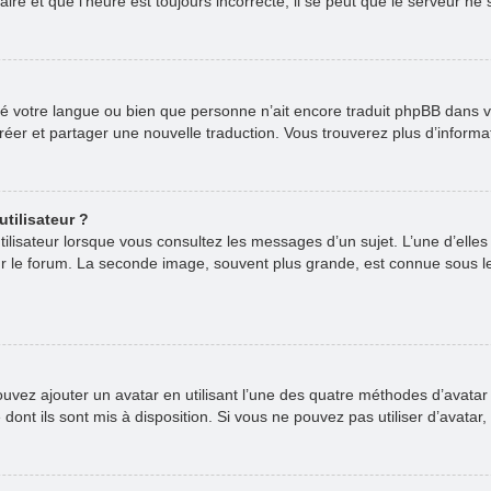
re et que l’heure est toujours incorrecte, il se peut que le serveur ne 
stallé votre langue ou bien que personne n’ait encore traduit phpBB da
 créer et partager une nouvelle traduction. Vous trouverez plus d’informa
tilisateur ?
ilisateur lorsque vous consultez les messages d’un sujet. L’une d’elle
ur le forum. La seconde image, souvent plus grande, est connue sous 
pouvez ajouter un avatar en utilisant l’une des quatre méthodes d’avatar 
dont ils sont mis à disposition. Si vous ne pouvez pas utiliser d’avatar