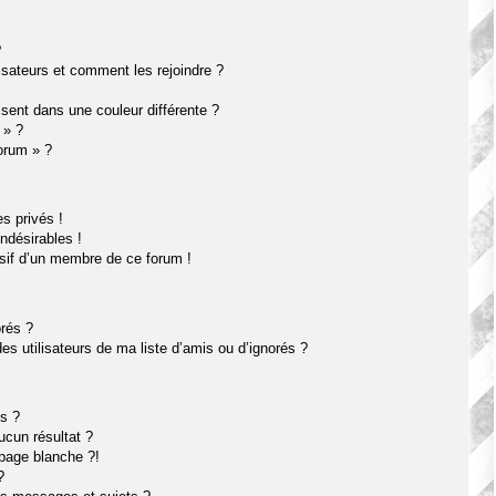
?
lisateurs et comment les rejoindre ?
ent dans une couleur différente ?
 » ?
forum » ?
s privés !
ndésirables !
usif d’un membre de ce forum !
orés ?
s utilisateurs de ma liste d’amis ou d’ignorés ?
s ?
cun résultat ?
page blanche ?!
?