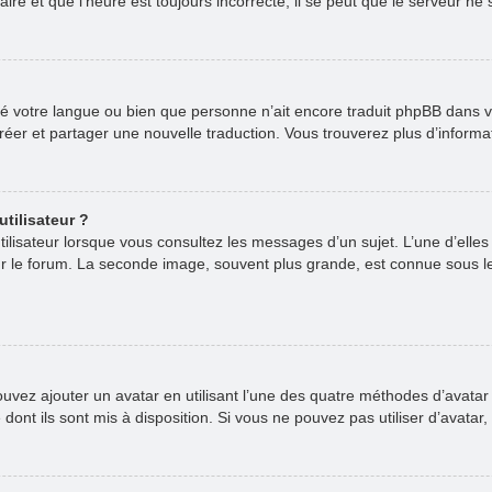
re et que l’heure est toujours incorrecte, il se peut que le serveur ne 
stallé votre langue ou bien que personne n’ait encore traduit phpBB da
 créer et partager une nouvelle traduction. Vous trouverez plus d’informa
tilisateur ?
ilisateur lorsque vous consultez les messages d’un sujet. L’une d’elle
ur le forum. La seconde image, souvent plus grande, est connue sous 
pouvez ajouter un avatar en utilisant l’une des quatre méthodes d’avatar 
dont ils sont mis à disposition. Si vous ne pouvez pas utiliser d’avatar