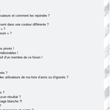
?
lisateurs et comment les rejoindre ?
ent dans une couleur différente ?
 » ?
forum » ?
s privés !
ndésirables !
usif d’un membre de ce forum !
orés ?
s utilisateurs de ma liste d’amis ou d’ignorés ?
s ?
cun résultat ?
page blanche ?!
?