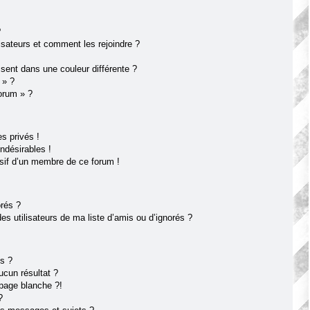
?
lisateurs et comment les rejoindre ?
ent dans une couleur différente ?
 » ?
forum » ?
s privés !
ndésirables !
usif d’un membre de ce forum !
orés ?
s utilisateurs de ma liste d’amis ou d’ignorés ?
s ?
cun résultat ?
page blanche ?!
?