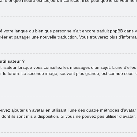
re et que l’heure est toujours incorrecte, il se peut que le serveur ne 
stallé votre langue ou bien que personne n’ait encore traduit phpBB da
 créer et partager une nouvelle traduction. Vous trouverez plus d’informa
tilisateur ?
ilisateur lorsque vous consultez les messages d’un sujet. L’une d’elle
ur le forum. La seconde image, souvent plus grande, est connue sous 
pouvez ajouter un avatar en utilisant l’une des quatre méthodes d’avatar 
dont ils sont mis à disposition. Si vous ne pouvez pas utiliser d’avatar